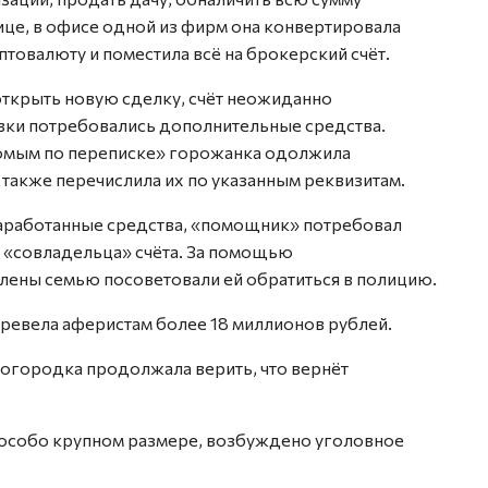
лице, в офисе одной из фирм она конвертировала
птовалюту и поместила всё на брокерский счёт.
ткрыть новую сделку, счёт неожиданно
вки потребовались дополнительные средства.
омым по переписке» горожанка одолжила
 также перечислила их по указанным реквизитам.
заработанные средства, «помощник» потребовал
и «совладельца» счёта. За помощью
лены семью посоветовали ей обратиться в полицию.
еревела аферистам более 18 миллионов рублей.
логородка продолжала верить, что вернёт
 особо крупном размере, возбуждено уголовное