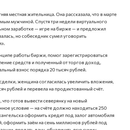
яя местная жительница. Она рассказала, что в марте
омым мужчиной. Спустя три недели виртуального
ьном заработке — игре на бирже — и предложил
валась, но собеседник сумел уговорить
м».
нципе работы биржи, помог зарегистрироваться
пление средств и полученный от торгов доход,
льный взнос порядка 20 тысяч рублей.
сделки, женщина согласилась увеличить вложения,
яч рублей и перевела на продиктованный счёт.
что готов вывести северянку на новый
ное условие — на счёте должно находиться 250
хангельска оформить кредит под залог автомобиля
ей, оформить заём на семь миллионов рублей под
ации, продать дачу, обналичить всю сумму