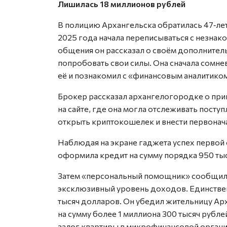
Лишилась 18 миллионов рублей
В полицию Архангельска обратилась 47‑летн
2025 года начала переписываться с незнак
общения он рассказал о своём дополнител
попробовать свои силы. Она сначала сомне
её и познакомил с «финансовым аналитико
Брокер рассказал архангелогородке о при
на сайте, где она могла отслеживать посту
открыть криптокошелек и внести первонача
Наблюдая на экране гаджета успех первой 
оформила кредит на сумму порядка 950 тыс
Затем «персональный помощник» сообщил, 
эксклюзивный уровень доходов. Единствен
тысяч долларов. Он убедил жительницу Ар
на сумму более 1 миллиона 300 тысяч рубл
залог квартиры в микрофинансовой организ