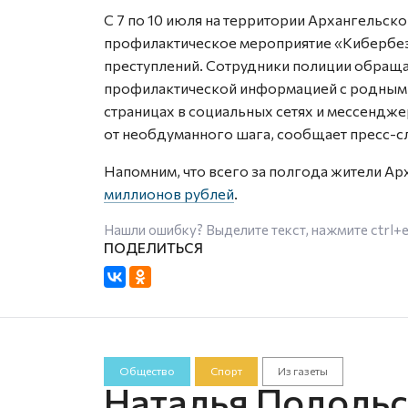
С 7 по 10 июля на территории Архангельс
профилактическое мероприятие «Кибербезо
преступлений. Сотрудники полиции обраща
профилактической информацией с родными,
страницах в социальных сетях и мессендже
от необдуманного шага, сообщает пресс-с
Напомним, что всего за полгода жители А
миллионов рублей
.
Нашли ошибку? Выделите текст, нажмите
ctrl+
Общество
Спорт
Из газеты
Наталья Подольс