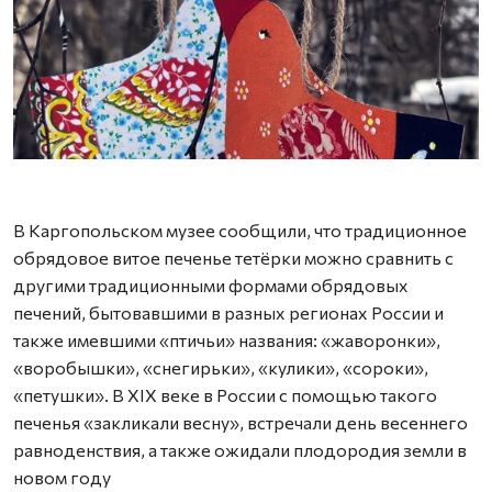
А
В Каргопольском музее сообщили, что традиционное
обрядовое витое печенье тетёрки можно сравнить с
другими традиционными формами обрядовых
печений, бытовавшими в разных регионах России и
также имевшими «птичьи» названия: «жаворонки»,
«воробышки», «снегирьки», «кулики», «сороки»,
«петушки». В XIX веке в России с помощью такого
печенья «закликали весну», встречали день весеннего
равноденствия, а также ожидали плодородия земли в
новом году