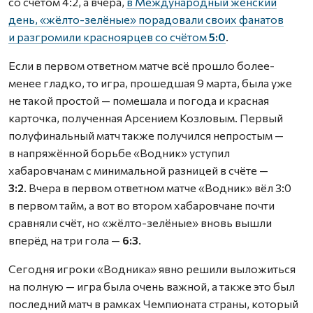
со счётом 4:2
, а вчера,
в Международный женский
день, «жёлто-зелёные» порадовали своих фанатов
и разгромили красноярцев со счётом
5:0
.
Если в первом ответном матче всё прошло более-
менее гладко, то игра, прошедшая 9 марта, была уже
не такой простой — помешала и погода и красная
карточка, полученная Арсением Козловым. Первый
полуфинальный матч также получился непростым —
в напряжённой борьбе «Водник» уступил
хабаровчанам с минимальной разницей в счёте —
3:2
. Вчера в первом ответном матче «Водник» вёл 3:0
в первом тайм, а вот во втором хабаровчане почти
сравняли счёт, но «жёлто-зелёные» вновь вышли
вперёд на три гола —
6:3
.
Сегодня игроки «Водника» явно решили выложиться
на полную — игра была очень важной, а также это был
последний матч в рамках Чемпионата страны, который