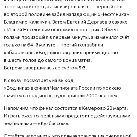
а гости, наоборот, активизировались — первый гол
во второй половине забил нападающий «Нефтяника»
Владимир Каланчин. Затем Евгений Дергаев в связке
с Ильёй Несекиным оформил пента-трик. Обмен
голами произошёл в первые минуты, а изменился счёт
только на 64-й минуте — третий гол забили
хабаровчане. «Водник» сохранил преимущество
в шесть голов до самого конца матча.
Встреча завершилась со счётом
9:3
.
К слову, посмотреть на выход
«Водника» в финал Чемпионата России по хоккею
с мячом на стадион «Труд» пришли 7000 человек.
Напомним, что финал состоится в Кемерово 22 марта.
Играть «жёлто-зелёным» предстоит с действующими
чемпионами — «Кузбассом».
Остаётся напомнить, что прямая трансляция очередной