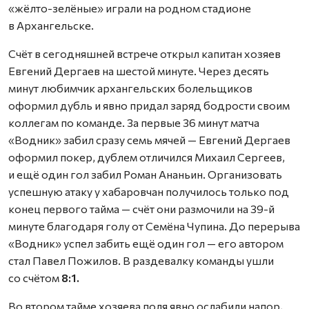
«жёлто-зелёные» играли на родном стадионе
в Архангельске.
Счёт в сегодняшней встрече открыл капитан хозяев
Евгений Дергаев на шестой минуте. Через десять
минут любимчик архангельских болельщиков
оформил дубль и явно придал заряд бодрости своим
коллегам по команде. За первые 36 минут матча
«Водник» забил сразу семь мячей — Евгений Дергаев
оформил покер, дублем отличился Михаил Сергеев,
и ещё один гол забил Роман Ананьин. Организовать
успешную атаку у хабаровчан получилось только под
конец первого тайма — счёт они размочили на 39-й
минуте благодаря голу от Семёна Чупина. До перерыва
«Водник» успел забить ещё один гол — его автором
стал Павел Пожилов. В раздевалку команды ушли
со счётом
8:1.
Во втором тайме хозяева поля явно ослабили напор,