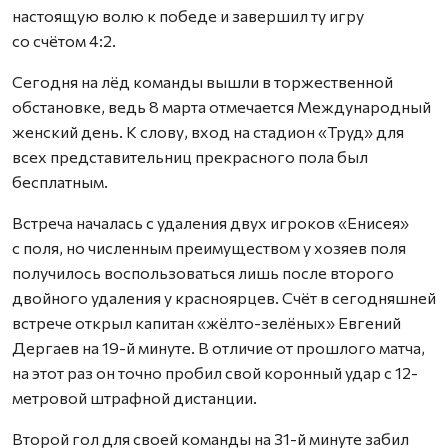
настоящую волю к победе и завершил ту игру
со счётом 4:2.
Сегодня на лёд команды вышли в торжественной
обстановке, ведь 8 марта отмечается Международный
женский день. К слову, вход на стадион «Труд» для
всех представительниц прекрасного пола был
бесплатным.
Встреча началась с удаления двух игроков «Енисея»
с поля, но численным преимуществом у хозяев поля
получилось воспользоваться лишь после второго
двойного удаления у красноярцев. Счёт в сегодняшней
встрече открыл капитан «жёлто-зелёных» Евгений
Дергаев на 19-й минуте. В отличие от прошлого матча,
на этот раз он точно пробил свой коронный удар с 12-
метровой штрафной дистанции.
Второй гол для своей команды на 31-й минуте забил