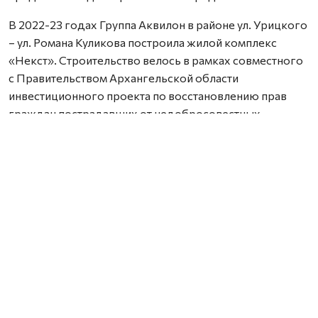
В 2022-23 годах Группа Аквилон в районе ул. Урицкого
– ул. Романа Куликова построила жилой комплекс
«Некст». Строительство велось в рамках совместного
с Правительством Архангельской области
инвестиционного проекта по восстановлению прав
граждан пострадавших от недобросовестных
действий застройщиков. В соответствии с областным
законом Группа Аквилон получила в аренду данный
участок выплатил денежные компенсации дольщикам,
обманутым несколькими другими застройщиками.
Сейчас по проектам комплексного развития
территорий Группа Аквилон выполняет обязательства
по расселению за свой счет в столице Поморья и
городе корабелов 65 деревянных домов площадью
33,8 тыс. кв. м, 32 дома уже расселены. Объем затрат на
расселение составляет более 3,1 млрд. рублей. Это те