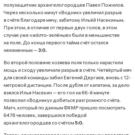
полузащитник архангелогородцев Павел Пожилов.
Через несколько минут «Водник» увеличил разрыв
в счёте благодаря мячу, забитому Ильёй Насекиным.
При этом, в отличие от первых двух голов, в этом
случае уже «жёлто-зелёные» были в меньшинстве
на поле. До конца первого тайма счёт остался
неизменным —
3:0.
Во второй половине хозяева поля только нарастили
мощь и сходу увеличили разрыв в счёте. Четвёртый мяч
для своей команды забил Евгений Дергаев, вновь с 12-
метровой дистанции. После дубля от капитана, за дело
взялся Илья Насекин — его гол на 66-й минуте
позволил «Воднику» добиться разгромного счёта.
Матч, который по данным ФХМР пришло посмотреть
6478 человек, завершился победой
архангелогородцев со счётом
5:0.
Теперь архангелогородцам и красноярцам предстоит