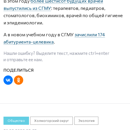
В этом году
более шестисот будущих врачей
выпустились из СГМУ
: терапевтов, педиатров,
стоматологов, биохимиков, врачей по общей гигиене
и эпидемиологии.
А в новом учебном году в СГМУ
зачислили 174
абитуриента-целевика
.
Нашли ошибку? Выделите текст, нажмите
ctrl+enter
и отправьте ее нам.
Общество
Холмогорский округ
Экология