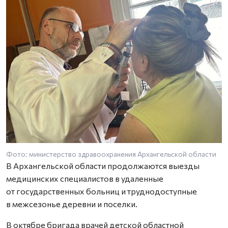
Фото: министерство здравоохранения Архангельской области
Ф
В Архангельской области продолжаются выезды
медицинских специалистов в удаленные
от государственных больниц и труднодоступные
в межсезонье деревни и поселки.
В октябре бригада врачей детской областной