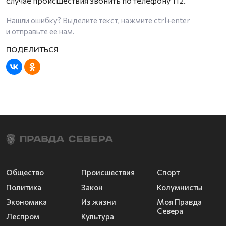
случае происшествия звонить по телефону 112.
Нашли ошибку? Выделите текст, нажмите
ctrl+enter
и отправьте ее нам.
Общество
Происшествия
Спорт
Политика
Закон
Колумнисты
Экономика
Из жизни
Моя Правда
Севера
Леспром
Культура