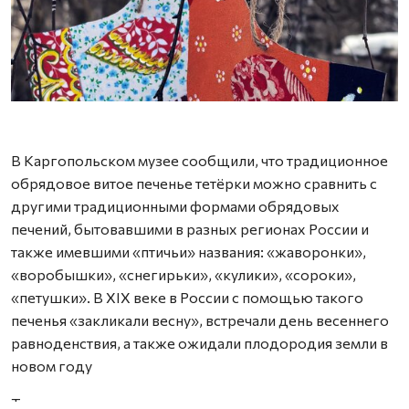
А
В Каргопольском музее сообщили, что традиционное
обрядовое витое печенье тетёрки можно сравнить с
другими традиционными формами обрядовых
печений, бытовавшими в разных регионах России и
также имевшими «птичьи» названия: «жаворонки»,
«воробышки», «снегирьки», «кулики», «сороки»,
«петушки». В XIX веке в России с помощью такого
печенья «закликали весну», встречали день весеннего
равноденствия, а также ожидали плодородия земли в
новом году
Также в музее в этот день вспомнили мастериц,