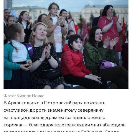
Фото: Кирилл Иодас
Ф
В Архангельске в Петровский парк пожелать
счастливой дороги знаменитому северянину
на площадь возле драмтеатра пришло много
горожан — благодаря телетрансляции они наблюдали
за происходящим на космодроме Байконур. Среди