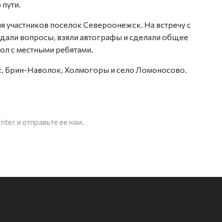
 пути.
ля участников поселок Североонежск. На встречу с
адали вопросы, взяли автографы и сделали общее
ол с местными ребятами.
, Брин-Наволок, Холмогоры и село Ломоносово.
enter
и отправьте ее нам.