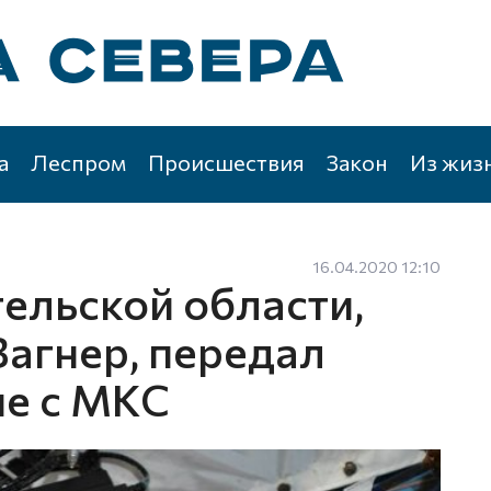
а
Леспром
Происшествия
Закон
Из жиз
16.04.2020 12:10
ельской области,
Вагнер, передал
е с МКС