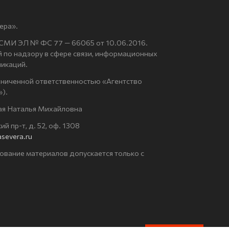
ера».
 СМИ ЭЛ № ФС 77 — 66065 от 10.06.2016.
по надзору в сфере связи, информационных
никаций.
аниченной ответственностью «Агентство
).
ая Наталья Михайловна
й пр-т, д. 52, оф. 1308
severa.ru
ование материалов допускается только с