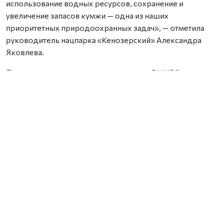
использование водных ресурсов, сохранение и
увеличение запасов кумжи — одна из наших
приоритетных природоохранных задач», — отметила
руководитель нацпарка «Кенозерский» Александра
Яковлева.
Перед первым выпуском специалисты ВНИРО
исследовали запасы кормовой базы в реке и внесли её
в список рекомендованных к зарыблению. «Вёжма —
комфортное место для кумжи. По природе кумжа не
всегда возвращается на нерест в стартовую реку.
Надеемся, что выпущенная молодь вернётся через 2–3
года, и мы оценим процент возврата», — пояснил
руководитель Северного филиала ВНИРО Андрей
Семушин.
Выпустили двухгодичную молодь весом от 30 граммов
— крупнее, чем в прошлом году. Выпуск стал финалом
первого этапа экопроекта по восстановлению