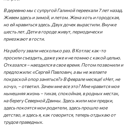
В деревню мы с супругой Галиной переехали 7 лет назад.
Живем здесь и зимой, и летом. Жена хоть и городская,
но ей нравиться здесь. Двух дочек вырастили. Внучке
шесть лет. Дети в городе живут, периодически
приезжают в гости.
На работу звали несколько раз. В Котлас как-то
просили съездить, даже уже и не помню с какой целью.
Отказался – наездился в свое время. Потом позвонили и
предложили: «Сергей Павлович, а вы не желаете
покраской опор заняться?» В феврале месяце! «Нет, не
хочу», – ответил. Зачем мне все это? Мне нравится моя
нынешняя жизнь – тихая, спокойная, в родных местах,
на берегу Северной Двины. Здесь жили мои предки,
здесь покоятся мои родители, здесь прошло мое
детство, и здесь я, как говорится, теперь отдыхаю от
трудов праведных.