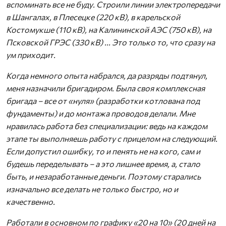
вспоминать все не буду. Строили линии электропередачи
в Шангалах, в Плесецке (220 кВ), в карельской
Костомукше (110 кВ), на Калининской АЭС (750 кВ), на
Псковской ГРЭС (330 кВ) ... Это только то, что сразу на
ум приходит.
Когда немного опыта набрался, да разряды подтянул,
меня назначили бригадиром. Была своя комплексная
бригада – все от «нуля» (разработки котлована под
фундаменты) и до монтажа проводов делали. Мне
нравилась работа без специализации: ведь на каждом
этапе ты выполняешь работу с прицелом на следующий.
Если допустил ошибку, то и пенять не на кого, сам и
будешь переделывать – а это лишнее время, а, стало
быть, и незаработанные деньги. Поэтому старались
изначально все делать не только быстро, но и
качественно.
Работали в основном по графику «20 на 10» (20 дней на