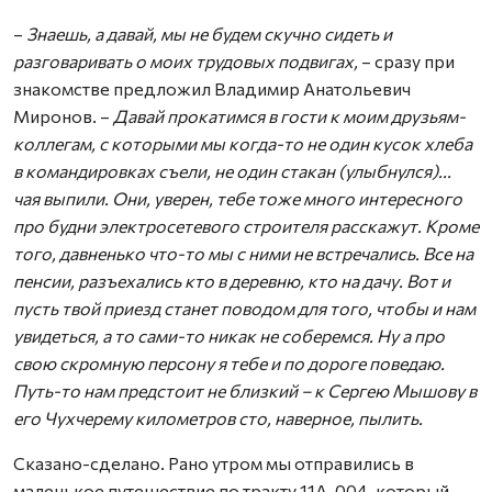
–
Знаешь, а давай, мы не будем скучно сидеть и
разговаривать о моих трудовых подвигах,
– сразу при
знакомстве предложил Владимир Анатольевич
Миронов. –
Давай прокатимся в гости к моим друзьям-
коллегам, с которыми мы когда-то не один кусок хлеба
в командировках съели, не один стакан (улыбнулся)...
чая выпили. Они, уверен, тебе тоже много интересного
про будни электросетевого строителя расскажут. Кроме
того, давненько что-то мы с ними не встречались. Все на
пенсии, разъехались кто в деревню, кто на дачу. Вот и
пусть твой приезд станет поводом для того, чтобы и нам
увидеться, а то сами-то никак не соберемся. Ну а про
свою скромную персону я тебе и по дороге поведаю.
Путь-то нам предстоит не близкий – к Сергею Мышову в
его
Чухчерему километров сто, наверное, пылить
.
Сказано-сделано. Рано утром мы отправились в
маленькое путешествие по тракту 11А-004, который