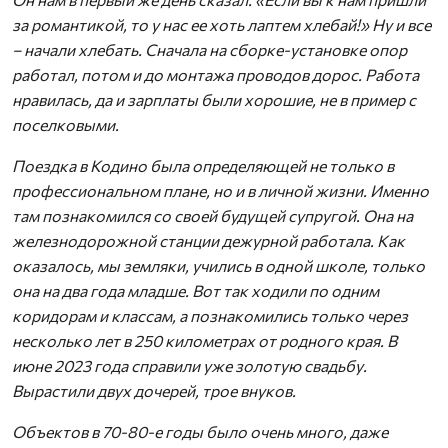
за романтикой, то у нас ее хоть лаптем хлебай!» Ну и все
– начали хлебать. Сначала на сборке-установке опор
работал, потом и до монтажа проводов дорос. Работа
нравилась, да и зарплаты были хорошие, не в пример с
поселковыми.
Поездка в Кодино была определяющей не только в
профессиональном плане, но и в личной жизни. Именно
там познакомился со своей будущей супругой. Она на
железнодорожной станции дежурной работала. Как
оказалось, мы земляки, учились в одной школе, только
она на два года младше. Вот так ходили по одним
коридорам и классам, а познакомились только через
несколько лет в 250 километрах от родного края. В
июне 2023 года справили уже золотую свадьбу.
Вырастили двух дочерей, трое внуков.
Объектов в 70-80-е годы было очень много, даже