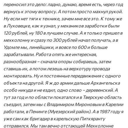
переносил это дело: ладно, думаю, время есть, через год
вернусь к этому вопросу. А потом просто махнул рукой.
Ну если нет тяги к технике, зачем мне все это. К тому же
в Луховецке, как я узнал, у механиков заработки были
120 рублей, ну 180 в лучшем случае. А я только пришел в
мехколонну и сразу по 300 рублей начал получать, а в
Удомле мы, линейщики, и вовсе по 600 и больше
зарабатывали. Работа опять же интересная,
разнообразная – сначала опоры собираешь, затем
ставишь их, а потом лезешь на верхотуру провода
монтировать. Ну и постоянные передвижения с одного
объекта на другой. Я ж до армии дальше Архангельска
особо никуда и не ездил, одно слово – деревенский. А
тут за год и по области покатался и в Тверскую область
съездил, затем мы с Владимиром Мироновым в Карелии
работали, в Пенинге (Муезерский район). А в 1987 году я
уже сам как бригадир в карельскую Питкяранту
отправился. Мы там вечно отстающей Мехколонне