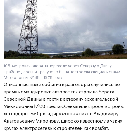
106-метровая опора на переходе через Северную Двину
в районе деревни Трепузово была построена специалистами
Мехколонны № 88 в 1978 году
Описанные ниже события и разговоры случились во
время командировки автора этих строк на берега
Северной Двины в гости к ветерану архангельской
Мехколонны №88 треста «Севзапэлектросетьстрой»,
легендарному бригадиру монтажников Владимиру
Анатольевичу Миронову, широко известному в узких
кругах электросетевых строителей как Комбат.