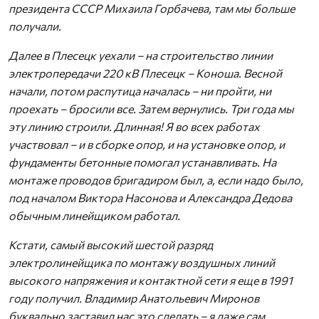
президента СССР Михаила Горбачева, там мы больше
получали.
Далее в Плесецк уехали – на строительство линии
электропередачи 220 кВ Плесецк – Коноша. Весной
начали, потом распутица началась – ни пройти, ни
проехать – бросили все. Затем вернулись. Три года мы
эту линию строили. Длинная! Я во всех работах
участвовал – и в сборке опор, и на установке опор, и
фундаменты бетонные помогал устанавливать. На
монтаже проводов бригадиром был, а, если надо было,
под началом Виктора Насонова и Александра Дедова
обычным линейщиком работал.
Кстати, самый высокий шестой разряд
электролинейщика по монтажу воздушных линий
высокого напряжения и контактной сети я еще в 1991
году получил. Владимир Анатольевич Миронов
буквально заставил нас это сделать – я даже сам