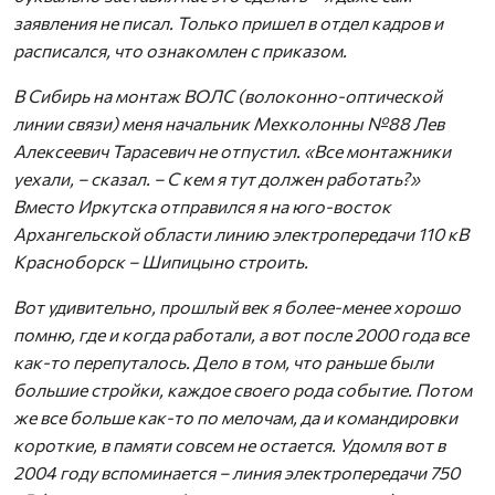
заявления не писал. Только пришел в отдел кадров и
расписался, что ознакомлен с приказом.
В Сибирь на монтаж ВОЛС (волоконно-оптической
линии связи) меня начальник Мехколонны №88 Лев
Алексеевич Тарасевич не отпустил. «Все монтажники
уехали, – сказал. – С кем я тут должен работать?»
Вместо Иркутска отправился я на юго-восток
Архангельской области линию электропередачи 110 кВ
Красноборск – Шипицыно строить.
Вот удивительно, прошлый век я более-менее хорошо
помню, где и когда работали, а вот после 2000 года все
как-то перепуталось. Дело в том, что раньше были
большие стройки, каждое своего рода событие. Потом
же все больше как-то по мелочам, да и командировки
короткие, в памяти совсем не остается. Удомля вот в
2004 году вспоминается – линия электропередачи 750