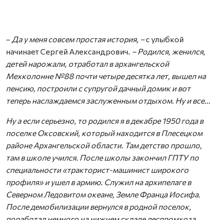
–
Да у меня совсем простая история, –
с улыбкой
начинает Сергей Александрович.
– Родился, женился,
детей нарожали, отработал в архангельской
Мехколонне №88 почти четыре десятка лет, вышел на
пенсию, построили с супругой дачный домик и вот
теперь наслаждаемся заслуженным отдыхом. Ну и все...
Ну а если серьезно, то родился я в декабре 1950 года в
поселке Оксовский, который находится в Плесецком
районе Архангельской области. Там детство прошло,
там в школе учился. После школы закончил ГПТУ по
специальности «тракторист-машинист широкого
профиля» и ушел в армию. Служил на архипелаге в
Северном Ледовитом океане, Земле Франца Иосифа.
После демобилизации вернулся в родной поселок,
поработал немного на нижнем складе леспромхоза.