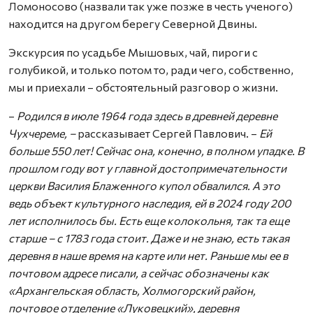
Ломоносово (назвали так уже позже в честь ученого)
находится на другом берегу Северной Двины.
Экскурсия по усадьбе Мышовых, чай, пироги с
голубикой, и только потом то, ради чего, собственно,
мы и приехали – обстоятельный разговор о жизни.
–
Родился в июле 1964 года здесь в древней деревне
Чухчереме, –
рассказывает Сергей Павлович. –
Ей
больше 550 лет! Сейчас она, конечно, в полном упадке. В
прошлом году вот у главной достопримечательности
церкви Василия Блаженного купол обвалился. А это
ведь объект культурного наследия, ей в 2024 году 200
лет исполнилось бы. Есть еще колокольня, так та еще
старше – с 1783 года стоит. Даже и не знаю, есть такая
деревня в наше время на карте или нет. Раньше мы ее в
почтовом адресе писали, а сейчас обозначены как
«Архангельская область, Холмогорский район,
почтовое отделение «Луковецкий», деревня