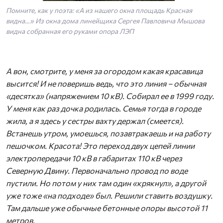
Помните, как у поэта: «А из нашего окна площадь Красная
видна…» Из окна дома линейщика Сергея Павловича Мышова
видна собранная его руками опора ЛЭП
А вон, смотрите, у меня за огородом какая красавица
высится! И не поверишь ведь, что это линия – обычная
«десятка» (напряжением 10 кВ). Собирал ее в 1999 году.
У меня как раз дочка родилась. Семья тогда в городе
жила, а я здесь у сестры вахту держал (смеется).
Встанешь утром, умоешься, позавтракаешь и на работу
пешочком. Красота! Это переход двух цепей линии
электропередачи 10 кВ в габаритах 110 кВ через
Северную Двину. Первоначально провод по воде
пустили. Но потом у них там один «крякнул», а другой
уже тоже «на подходе» был. Решили ставить воздушку.
Там дальше уже обычные бетонные опоры высотой 11
метров.