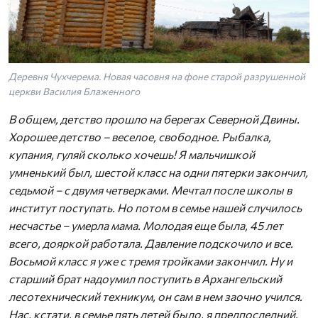
Деревня Чухчерема. Новая часовня на фоне старой разрушенной
церкви Василия Блаженного
В общем, детство прошло на берегах Северной Двины.
Хорошее детство – веселое, свободное. Рыбалка,
купания, гуляй сколько хочешь! Я мальчишкой
умненький был, шестой класс на одни пятерки закончил,
седьмой – с двумя четверками. Мечтал после школы в
институт поступать. Но потом в семье нашей случилось
несчастье – умерла мама. Молодая еще была, 45 лет
всего, дояркой работала. Давление подскочило и все.
Восьмой класс я уже с тремя тройками закончил. Ну и
старший брат надоумил поступить в Архангельский
лесотехнический техникум, он сам в нем заочно учился.
Нас, кстати, в семье пять детей было, я предпоследний.