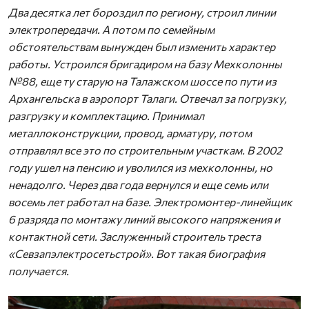
Два десятка лет бороздил по региону, строил линии
электропередачи. А потом по семейным
обстоятельствам вынужден был изменить характер
работы. Устроился бригадиром на базу Мехколонны
№88, еще ту старую на Талажском шоссе по пути из
Архангельска в аэропорт Талаги. Отвечал за погрузку,
разгрузку и комплектацию. Принимал
металлоконструкции, провод, арматуру, потом
отправлял все это по строительным участкам. В 2002
году ушел на пенсию и уволился из мехколонны, но
ненадолго. Через два года вернулся и еще семь или
восемь лет работал на базе. Электромонтер-линейщик
6 разряда по монтажу линий высокого напряжения и
контактной сети. Заслуженный строитель треста
«Севзапэлектросетьстрой». Вот такая биография
получается.