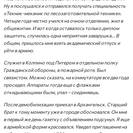
Ну я послушался и отправился получать специальность
«Техник-механик по лесозаготовительной технике».
Четыре года честно учился на очном отделении, жил в
общежитии. И вот когда оставалось только диплом
защитить, случилась одна неприятная заварушка... В
общем, пришлось мне взять академический отпуск и
уйти в армию.
Служил в Колпино под Питером в отдельном полку
Гражданской обороны, в пожарной роте. Был
связистом. Можно сказать, на коммутаторе все два года
просидел. Аппараты тогда еще с флажками
откидывающими были, упал – соединяешь.
После демобилизации приехал в Архангельск. Старший
брат к тому моменту уже в городе обосновался. Он мне
в первый же день газетку с объявлением подсунул. Я еще
в армейской форме красовался. Увидел приглашение на