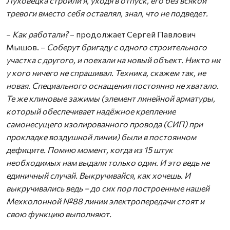
Луховецка строили я, уходя в отпуск, его без всякой
тревоги вместо себя оставлял, знал, что не подведет.
–
Как работали?
– продолжает Сергей Павлович
Мышов. –
Соберут бригаду с одного строительного
участка с другого, и поехали на новый объект. Никто ни
у кого ничего не спрашивал. Техника, скажем так, не
новая. Специального оснащения постоянно не хватало.
Те же клиновые зажимы (
элемент линейной арматуры,
который обеспечивает надёжное крепление
самонесущего изолированного провода (СИП) при
прокладке воздушной линии) были в постоянном
дефиците. Помню момент, когда из 15 штук
необходимых нам выдали только один. И это ведь не
единичный случай. Выкручивайся, как хочешь. И
выкручивались ведь – до сих пор построенные нашей
Мехколонной №88 линии электропередачи стоят и
свою функцию выполняют.