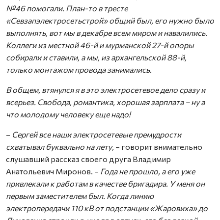
№46 помогали. План-то в тресте
«Севзапэлектросетьстрой» общий был, его нужно было
выполнять, вот мы в декабре всем миром и навалились.
Коллеги из местной 46-й и мурманской 27-й опоры
собирали и ставили, а мы, из архангельской 88-й,
только монтажом провода занимались.
В общем, втянулся я в это электросетевое дело сразу и
всерьез. Свобода, романтика, хорошая зарплата – ну а
что молодому человеку еще надо!
–
Сергей все наши электросетевые премудрости
схватывал буквально на лету,
– говорит внимательно
слушавший рассказ своего друга Владимир
Анатольевич Миронов. –
Года не прошло, а его уже
привлекали к работам в качестве бригадира. У меня он
первым заместителем был. Когда линию
электропередачи 110 кВ от подстанции «Жаровиха» до