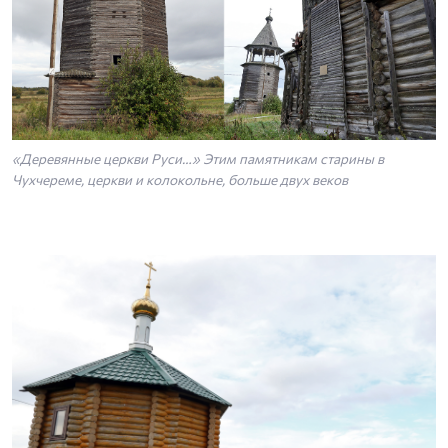
«Деревянные церкви Руси…» Этим памятникам старины в
Чухчереме, церкви и колокольне, больше двух веков