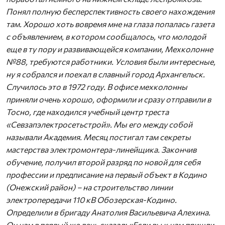
Понял полную бесперспективность своего нахождения
там. Хорошо хоть вовремя мне на глаза попалась газета
с объявлением, в котором сообщалось, что молодой
еще в ту пору и развивающейся компании, Мехколонне
№88, требуются работники. Условия были интересные,
ну я собрался и поехал в славный город Архангельск.
Случилось это в 1972 году. В офисе мехколонны
приняли очень хорошо, оформили и сразу отправили в
Тосно, где находился учебный центр треста
«Севзапэлектросетьстрой». Мы его между собой
называли Академия. Месяц постигал там секреты
мастерства электромонтера-линейщика. Закончив
обучение, получил второй разряд по новой для себя
профессии и предписание на первый объект в Кодино
(Онежский район) – на строительство линии
электропередачи 110 кВ Обозерская-Кодино.
Определили в бригаду Анатолия Васильевича Алехина.
Он нам в первый же день сказал: «Если вы к нам пришли