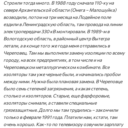
Строили тогда много. В 1988 году сначала 110-ку на
севере Архангельской области (Онега – Малошуйка)
возводили, потом на три месяца на Лодейное поле
ездили в Ленинградскую область, там провода на линии
электропередачи 330 кВ монтировали. В 1989-м в
Вологодскую область, в районный центр Вытегра
летали, а в конце того же года меня отправились в
Череповец. Там мы выполняли замену изоляции по всему
городу, на всех предприятиях, в том числе и на
Череповецком металлургическом комбинате. Все
изоляторы там уже черные были, и начинались пробои
между ними. Нужна была плановая замена. В Череповце
было семь степеней загрязнения, а какая степень,
столько и изоляторов. Старые, еще фарфоровые,
изоляторы снимали, а ставили специальные
грязезащитные. Долго мы там трудились – закончили
только в феврале 1991 года. Платили нам, кстати, там
очень хорошо. Как-то по телевизору озвучили зарплату