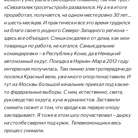
«Севзапэлектросетьстрой» развалился. Ну а я в итоге
проработал, получается, на одном месте ровно 30 лет...
и шесть месяцев. И практически все это время трудился
на благо своего родного Северо-Западного региона –
здесь все объездил. Слишком далеко от дома, как мои
товарищи по работе, не катался. Самые дальние
командировки – в Республику Коми, да в Ненецкий
автономный округ. Поездка в Нарьян-Мар в 2012 году
интересная получилась. Там линию электропередачи до
поселка Красный вели, уже много опор понаставили. И
тут из Москвы большой начальник приехал под какие-
то федеральные выборы. С ним, естественно, свита,
руководство округа, куча журналистов. Заставили
снимать сюжет о том, что вроде как первую опору
закладывают. Я тоже в этом шоу поучаствовал – дырку
на столбе сверлил под крюк. Телевизионщики весь
процесс снимали.