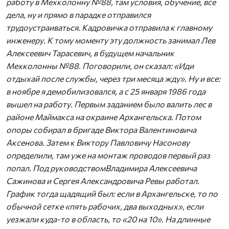
работу в Мехколонну №88, там условия, обучение, все
дела, ну и прямо в парадке отправился
трудоустраиваться. Кадровичка отправила к главному
инженеру. К тому моменту эту должность занимал Лев
Алексеевич Тарасевич, в будущем начальник
Мехколонны №88. Поговорили, он сказал: «Иди
отдыхай после службы, через три месяца жду». Ну и все:
в ноябре я демобилизовался, а с 25 января 1986 года
вышел на работу. Первым заданием было валить лес в
районе Маймакса на окраине Архангельска. Потом
опоры собирал в бригаде Виктора Валентиновича
Аксенова. Затем к Виктору Павловичу Насонову
определили, там уже на монтаж проводов первый раз
попал. Под руководством
Владимира Алексеевича
Сажинова и Сергея Александровича Ревы работал.
График тогда щадящий был: если в Архангельске, то по
обычной сетке «пять рабочих, два выходных», если
уезжали куда-то в область, то «20 на 10». На длинные