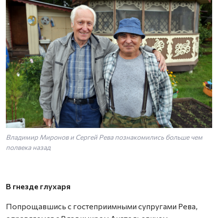
Владимир Миронов и Сергей Рева познакомились больше чем
полвека назад
В гнезде глухаря
Попрощавшись с гостеприимными супругами Рева,