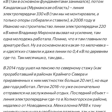
кВ (там в основном фундаментами занимался), потом
Кандалакша (Мурманская область) – линия
электропередачи 330 кВ (там мы не монтировали, а
только опоры собирали и ставили), в 2008 году в
Иваново на строительство линии электропередачи 220
кВ меня Владимир Миронов вызвал на усиление, там
одна молодежь работала. Помню, что я там главным по
арматуре был. Ну а в основном все какая-то мелочевка –
и «десятки» ставили и даже линии по 0,4 кВ по деревням
где-то. Там месячишко, там два...
В 2014 году ушел на пенсию по северному стажу (как
проработавший в районах Крайнего Севера и
приравненных к ним местностях больше 20 лет)
, но еще
два года работал. Летом 2016-го уже окончательно
отправился на заслуженный отдых. Последний объект –
линия электропередачи где-то в Холмогорском районе,
недалеко от Новодвинска. Мехколонна №88 к тому
моменту уже ушла в свободное плавание, так как трест