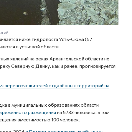
огий
вивается ниже гидропоста Усть-Сюма (57
аются в устьевой области.
ных явлений на реках Архангельской области не
 реку Северную Двину, как и ранее, прогнозируется
я перевозят жителей отдалённых территорий на
одка в муниципальных образованиях области
 временного размещения
на 5733 человека, в том
ещения вместимостью 100 человек.
охода-2024
в Поморье ожидается на обычных