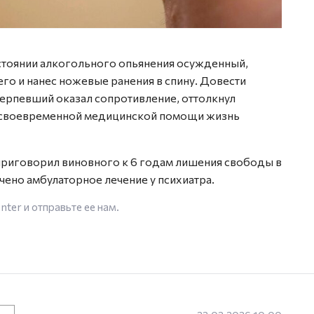
состоянии алкогольного опьянения осужденный,
его и нанес ножевые ранения в спину. Довести
терпевший оказал сопротивление, оттолкнул
я своевременной медицинской помощи жизнь
 приговорил виновного к 6 годам лишения свободы в
чено амбулаторное лечение у психиатра.
enter
и отправьте ее нам.