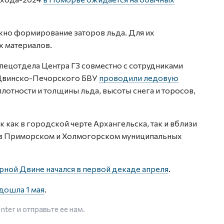
жно формирование заторов льда. Для их
х материалов.
спецотдела Центра ГЗ совместно с сотрудниками
Двинско-Печорского БВУ
проводили ледовую
лотности и толщины льда, высоты снега и торосов,
 как в городской черте Архангельска, так и вблизи
 в Приморском и Холмогорском муниципальных
рной Двине начался в первой декаде апреля
.
дошла 1 мая
.
enter
и отправьте ее нам.