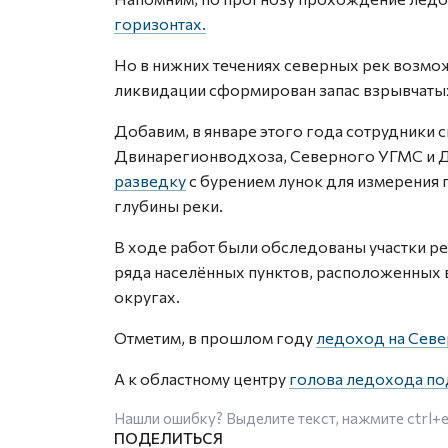
горизонтах.
Но в нижних течениях северных рек возмо
ликвидации сформирован запас взрывчаты
Добавим, в январе этого года сотрудники 
Двинарегионводхоза, Северного УГМС и 
разведку
с бурением лунок для измерения п
глубины реки.
В ходе работ были обследованы участки рек
ряда населённых пунктов, расположенных
округах.
Отметим, в прошлом году
ледоход на Севе
А к областному центру
голова ледохода по
Нашли ошибку? Выделите текст, нажмите
ctrl+