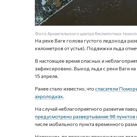
Фото Архангельского центра беспилотных технол
На реке Ваге голова густого ледохода раз
километров от устья). Подвижки льда отмеч
В настоящее время опасных и неблагоприят
зафиксировано. Выход льда с реки Ваги на
15 апреля.
Ранее стало известно, что
спасатели Поморь
аэролодках
.
На случай неблагоприятного развития пав
предусмотрено развертывание 98 пунктов
числе мобильного пункта временного разм
Напомним, по прогнозу прохождение лед