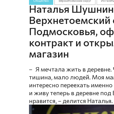
Общество
Верхнетоемский округ
Из газет
Наталья Шушнина
Верхнетоемский 
Подмосковья, о
контракт и откр
магазин
– Я мечтала жить в деревне.
тишина, мало людей. Моя ма
интересно переехать именно 
и живу теперь в деревне под
нравится, – делится Наталья.