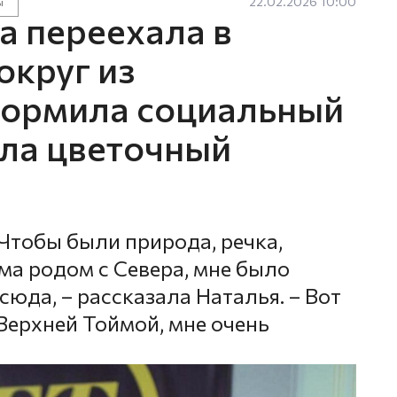
22.02.2026 10:00
ы
 переехала в
округ из
формила социальный
ыла цветочный
 Чтобы были природа, речка,
ма родом с Севера, мне было
сюда, – рассказала Наталья. – Вот
 Верхней Тоймой, мне очень