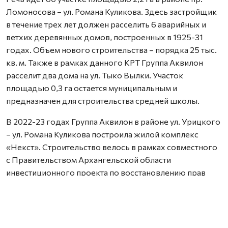
Ломоносова – ул. Романа Куликова. Здесь застройщик
в течение трех лет должен расселить 6 аварийных и
ветхих деревянных домов, построенных в 1925-31
годах. Объем нового строительства – порядка 25 тыс.
кв. м. Также в рамках данного КРТ Группа Аквилон
расселит два дома на ул. Тыко Вылки. Участок
площадью 0,3 га остается муниципальным и
предназначен для строительства средней школы.
В 2022-23 годах Группа Аквилон в районе ул. Урицкого
– ул. Романа Куликова построила жилой комплекс
«Некст». Строительство велось в рамках совместного
с Правительством Архангельской области
инвестиционного проекта по восстановлению прав
граждан пострадавших от недобросовестных
действий застройщиков. В соответствии с областным
законом Группа Аквилон получила в аренду данный
участок выплатил денежные компенсации дольщикам,