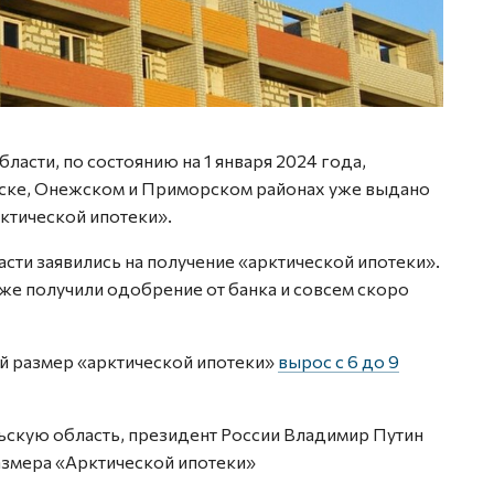
асти, по состоянию на 1 января 2024 года,
ске, Онежском и Приморском районах уже выдано
ктической ипотеки».
сти заявились на получение «арктической ипотеки».
, уже получили одобрение от банка и совсем скоро
й размер «арктической ипотеки»
вырос с 6 до 9
льскую область, президент России Владимир Путин
змера «Арктической ипотеки»