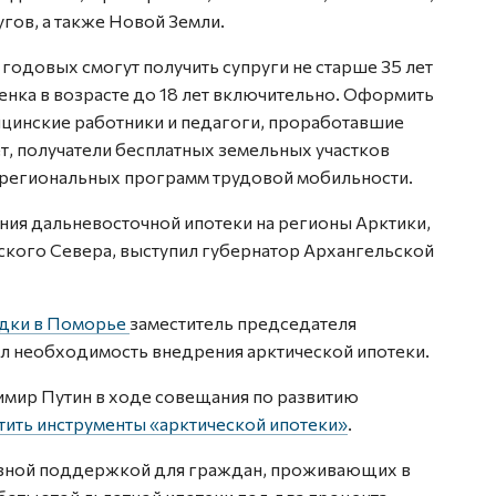
гов, а также Новой Земли.
годовых смогут получить супруги не старше 35 лет
нка в возрасте до 18 лет включительно. Оформить
цинские работники и педагоги, проработавшие
ет, получатели бесплатных земельных участков
и региональных программ трудовой мобильности.
ния дальневосточной ипотеки на регионы Арктики,
усского Севера, выступил губернатор Архангельской
здки в Поморье
заместитель председателя
л необходимость внедрения арктической ипотеки.
имир Путин в ходе совещания по развитию
тить инструменты «арктической ипотеки»
.
ьезной поддержкой для граждан, проживающих в