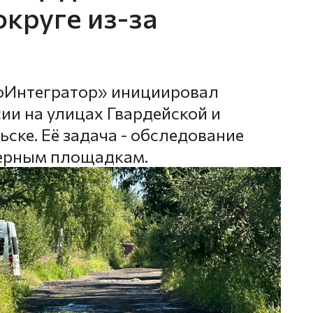
круге из-за
оИнтегратор» инициировал
ии на улицах Гвардейской и
ске. Её задача - обследование
нерным площадкам.