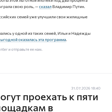
боты этой льготной ипотеки под два процента
сыграла свою роль, —
сказал
Владимир Путин.
оссийских семей уже улучшили свои жилищные
вались у одной из таких семей, Ильи и Надежды
выгодной оказалась эта программа
.
enter
и отправьте ее нам.
31.07.2026 18:40
гут проехать к пяти
лощадкам в