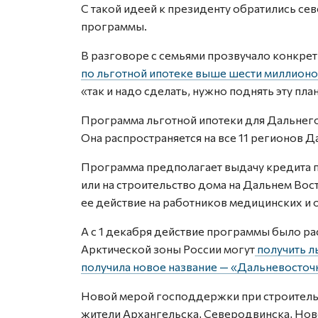
С такой идеей к президенту обратились се
программы.
В разговоре с семьями прозвучало конкр
по льготной ипотеке выше шести миллионо
«так и надо сделать, нужно поднять эту пла
Программа льготной ипотеки для Дальнего 
Она распространяется на все 11 регионов 
Программа предполагает выдачу кредита 
или на строительство дома на Дальнем Вос
ее действие на работников медицинских и
А с 1 декабря действие программы было р
Арктической зоны России могут
получить л
получила новое название — «Дальневосточн
Новой мерой господдержки при строительс
жители Архангельска, Северодвинска, Но