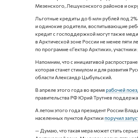
Мезенского, Лешуконского районов и окру
Льготные кредиты до 6 млн рублей под 2% 
и одинокие родители, воспитывающие ребе
кредит с господдержкой могут также меди
в Арктической зоне России не менее пяти л
по программе «Гектар Арктики», участник
Напомним, что с инициативой распростране
которая станет стимулом и для развития Р
области Александр Цыбульский.
В апреле этого года во время
рабочей пое
правительства РФ Юрий Трутнев поддержа
А летом этого года президент России Влад
населенных пунктов Арктики
поручил запус
— Думаю, что такая мера может стать сер