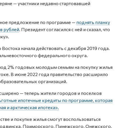
веряне — участники недавно стартовавшей
етное предложение по программе —
поднять планку
в рублей
. Президент согласился с ней и сказал, что
нку».
Востока начала действовать с декабря 2019 года.
Дальневосточного федерального округа.
под 2% годовых молодым семьям на покупку жилья
токе. В июне 2022 года правительство расширило
 образовательных организаций.
асширено — теперь жители городов и поселков
ьготные ипотечные кредиты по программе, которая
ая и арктическая ипотека».
тве и покупке жилья смогут воспользоваться
водвинска, Приморского, Пинежского, Онежского,