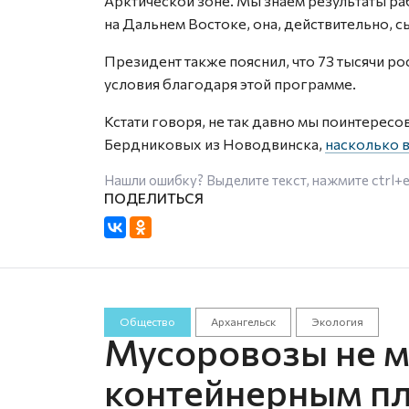
Арктической зоне. Мы знаем результаты ра
на Дальнем Востоке, она, действительно, 
Президент также пояснил, что 73 тысячи р
условия благодаря этой программе.
Кстати говоря, не так давно мы поинтересо
Бердниковых из Новодвинска,
насколько 
Нашли ошибку? Выделите текст, нажмите
ctrl+
Общество
Архангельск
Экология
Мусоровозы не мо
контейнерным п