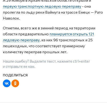
А 29 ноября в Архангельской области открыли и
первую транспортную ледовую переправу
- она
пролегла по льду реки Ваймуга на трассе Емецк — Рато
Наволок.
Отметим, всего же в зимний период на территории
области предварительно
планируется открыть 121
ледовую переправу
, из них 96 транспортных и 25
пешеходных, что соответствует примерному
количеству переправ прошлых лет.
Нашли ошибку? Выделите текст, нажмите
ctrl+enter
и отправьте ее нам.