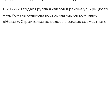
В 2022-23 годах Группа Аквилон в районе ул. Урицкого
– ул. Романа Куликова построила жилой комплекс
«Некст». Строительство велось в рамках совместного
с Правительством Архангельской области
инвестиционного проекта по восстановлению прав
граждан пострадавших от недобросовестных
действий застройщиков. В соответствии с областным
законом Группа Аквилон получила в аренду данный
участок выплатил денежные компенсации дольщикам,
обманутым несколькими другими застройщиками.
Сейчас по проектам комплексного развития
территорий Группа Аквилон выполняет обязательства
по расселению за свой счет в столице Поморья и
городе корабелов 65 деревянных домов площадью
33,8 тыс. кв. м, 32 дома уже расселены. Объем затрат на
расселение составляет более 3,1 млрд. рублей. Это те