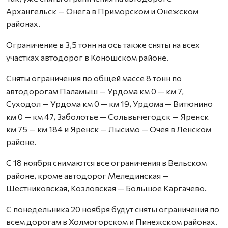
Архангельск — Онега в Приморском и Онежском
районах.
Ограничение в 3,5 тонн на ось также сняты на всех
участках автодорог в Коношском районе.
Сняты ограничения по общей массе 8 тонн по
автодорогам Паламыш — Урдома км 0 — км 7,
Суходол — Урдома км 0 — км 19, Урдома — Витюнино
км 0 — км 47, Заболотье — Сольвычегодск — Яренск
км 75 — км 184 и Яренск — Лысимо — Очея в Ленском
районе.
С 18 ноября снимаются все ограничения в Вельском
районе, кроме автодорог Мелединская —
Шестниковская, Козловская — Большое Каргачево.
С понедельника 20 ноября будут сняты ограничения по
всем дорогам в Холмогорском и Пинежском районах.