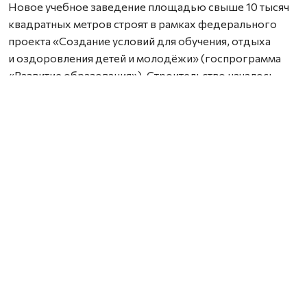
Новое учебное заведение площадью свыше 10 тысяч
квадратных метров строят в рамках федерального
проекта «Создание условий для обучения, отдыха
и оздоровления детей и молодёжи» (госпрограмма
«Развитие образования»). Строительство началось
в 2023 году, но из‑за перебоев с финансированием
сроки ввода в эксплуатацию пришлось перенести.
Сейчас строительная готовность школы
превышает 60%. На площадке работают 70 человек.
Строители выполнили основной объём мероприятий
и перешли к следующим этапам: они занимаются
устройством фасада, внутренней отделкой, монтажом
внутренних сетей — электрики, отопления, вентиляции,
водопровода и канализации, а также
благоустройством территории.
Тем не менее есть проблемы: подрядчик отстаёт
от графика по внутренней отделке и монтажу