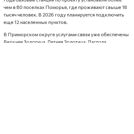
чем в 80 поселках Поморья, где проживают свыше 18
тысяч человек. В 2026 году планируется подключить
еще 12 населенных пунктов.
В Приморском округе услугами связи уже обеспечены
Верхняя Золотица, Летняя Золотица, Ластола,
Лопшеньга и теперь Пертоминск. Глава округа
Валентина Рудкина поблагодарила проголосовавших
за поселок: доступность связи важна для
соцучреждений, медицины и образования.
Работа ведется в рамках нацпроекта «Экономика
данных и цифровая трансформация государства».
Нашли ошибку? Выделите текст, нажмите
ctrl+enter
и отправьте ее нам.