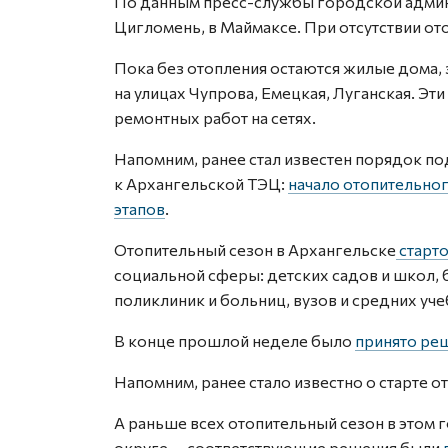
По данным пресс-службы городской админ
Цигломень, в Маймаксе. При отсутствии от
Пока без отопления остаются жилые дома,
на улицах Чупрова, Емецкая, Луганская. Э
ремонтных работ на сетях.
Напомним, ранее стал известен порядок п
к Архангельской ТЭЦ:
начало отопительног
этапов
.
Отопительный сезон в Архангельске
старто
социальной сферы: детских садов и школ, 
поликлиник и больниц, вузов и средних уч
В конце прошлой неделе было
принято реш
Напомним, ранее стало известно о старте 
А раньше всех отопительный сезон в этом 
округе — соответствующие решения были