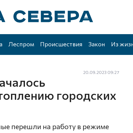
а
Леспром
Происшествия
Закон
Из жиз
20.09.2023 09:27
началось
топлению городских
ые перешли на работу в режиме