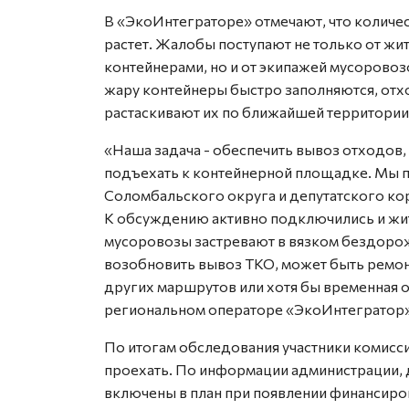
В «ЭкоИнтеграторе» отмечают, что количе
растет. Жалобы поступают не только от ж
контейнерами, но и от экипажей мусоровоз
жару контейнеры быстро заполняются, отхо
растаскивают их по ближайшей территории
«Наша задача - обеспечить вывоз отходов
подъехать к контейнерной площадке. Мы 
Соломбальского округа и депутатского кор
К обсуждению активно подключились и жит
мусоровозы застревают в вязком бездоро
возобновить вывоз ТКО, может быть ремон
других маршрутов или хотя бы временная о
региональном операторе «ЭкоИнтегратор»
По итогам обследования участники комисс
проехать. По информации администрации, 
включены в план при появлении финансиро