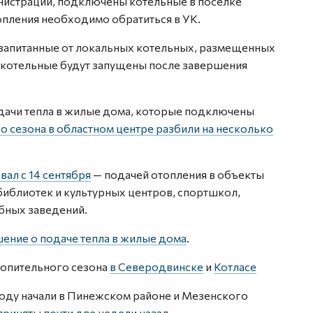
истрации, подключены котельные в поселке
опления необходимо обратиться в УК.
 запитанные от локальных котельных, размещенных
ти котельные будут запущены после завершения
одачи тепла в жилые дома, которые подключены
о сезона в областном центре разбили на несколько
вал с 14 сентября
— подачей отопления в объекты
библиотек и культурных центров, спортшкол,
ебных заведений.
ение о подаче тепла в жилые дома
.
отопительного сезона
в Северодвинске
и
Котласе
году начали в Пинежском районе и Мезенского
приняты почти две недели назад
.