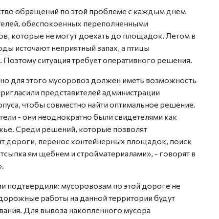
ство обращений по этой проблеме с каждым днем
ителей, обеспокоенных переполненными
ов, которые не могут доехать до площадок. Летом в
ды источают неприятный запах, а птицы
. Поэтому ситуация требует оперативного решения.
, но для этого мусоровоз должен иметь возможность
пригласили представителей администрации
пуса, чтобы совместно найти оптимальное решение.
ели - они неоднократно были свидетелями как
жье. Среди решений, которые позволят
т дороги, перенос контейнерных площадок, поиск
тсыпка ям щебнем и стройматериалами», - говорят в
.
ии подтвердили: мусоровозам по этой дороге не
дорожные работы на данной территории будут
вания. Для вывоза накопленного мусора