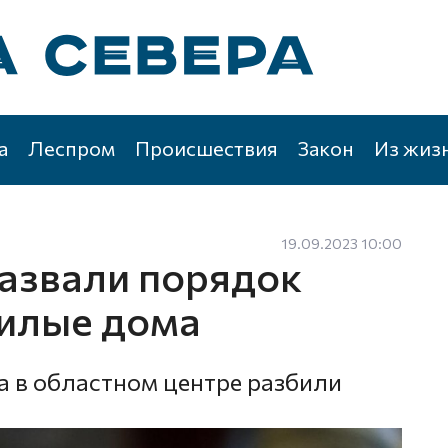
а
Леспром
Происшествия
Закон
Из жиз
19.09.2023 10:00
назвали порядок
жилые дома
а в областном центре разбили