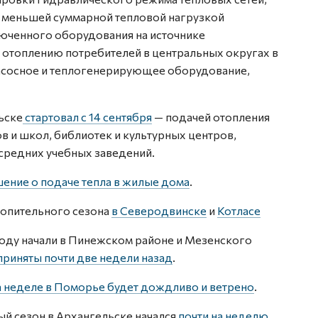
с меньшей суммарной тепловой нагрузкой
люченного оборудования на источнике
 отоплению потребителей в центральных округах в
насосное и теплогенерирующее оборудование,
ьске
стартовал с 14 сентября
— подачей отопления
в и школ, библиотек и культурных центров,
 средних учебных заведений.
ение о подаче тепла в жилые дома
.
отопительного сезона
в Северодвинске
и
Котласе
году начали в Пинежском районе и Мезенского
приняты почти две недели назад
.
а неделе в Поморье будет дождливо и ветрено
.
ый сезон в Архангельске начался
почти на неделю