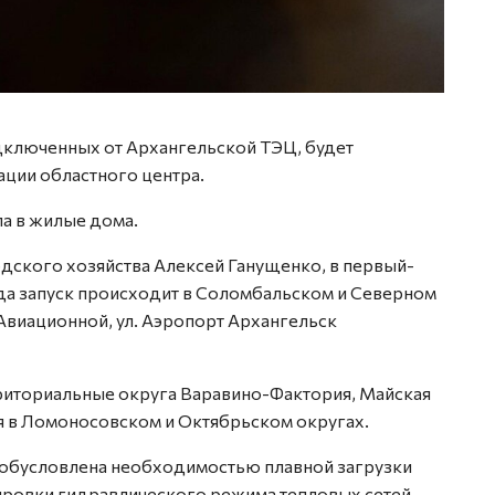
дключенных от Архангельской ТЭЦ, будет
ации областного центра.
ла в жилые дома.
дского хозяйства Алексей Ганущенко, в первый-
ода запуск происходит в Соломбальском и Северном
 Авиационной, ул. Аэропорт Архангельск
риториальные округа Варавино-Фактория, Майская
я в Ломоносовском и Октябрьском округах.
 обусловлена необходимостью плавной загрузки
ровки гидравлического режима тепловых сетей,