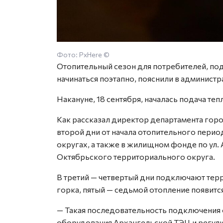
Фото: PxHere ©
Отопительный сезон для потребителей, по
начинаться поэтапно, пояснили в администр
Накануне, 18 сентября, началась подача теп
Как рассказал директор департамента горо
второй дни от начала отопительного пери
округах, а также в жилищном фонде по ул.
Октябрьского территориального округа.
В третий — четвертый дни подключают тер
горка, пятый — седьмой отопление появитс
— Такая последовательность подключения
оборудования Архангельской ТЭЦ и регули