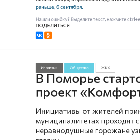
раньше, 6 сентября.
Нашли ошибку? Выделите текст, нажмите
ctrl+
Из жизни
Общество
ЖКХ
В Поморье старт
проект «Комфор
Инициативы от жителей прин
муниципалитетах проходят с
неравнодушные горожане уз
заявку.