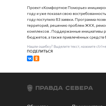
Проект «Комфортное Поморье» иницииров
году и уже показал свою востребованност
году поступило 83 заявки. Программа позв
территорий, решению проблем ЖКХ, ремон
комплексов
. Поддержанные инициативы ре
бюджетов, а также привлечённых средств 
Нашли ошибку? Выделите текст, нажмите
ctrl+