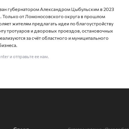
ан губернатором Александром Цыбульским в 2023
ь. Только от Ломоносовского округа в прошлом
оляет жителям предлагать идеи по благоустройству
ту тротуаров и дворовых проездов, остановочных
ализуются за счёт областного и муниципального
бизнеса.
enter
и отправьте ее нам.