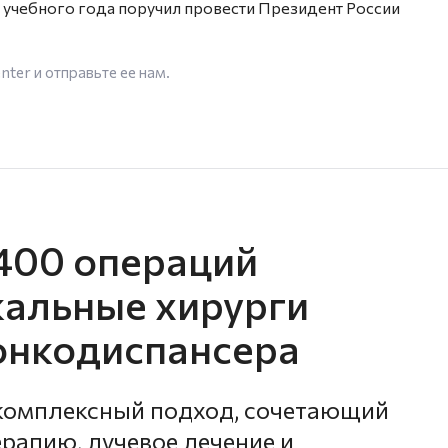
учебного года поручил провести Президент России
enter
и отправьте ее нам.
400 операций
альные хирурги
онкодиспансера
 комплексный подход, сочетающий
рапию, лучевое лечение и