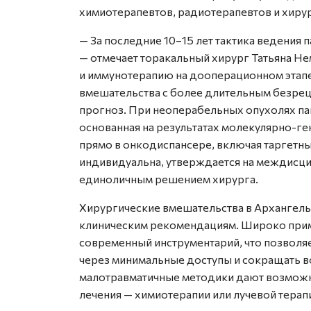
химиотерапевтов, радиотерапевтов и хиру
— За последние 10–15 лет тактика ведения 
— отмечает торакальный хирург Татьяна Не
и иммунотерапию на дооперационном этапе
вмешательства с более длительным безре
прогноз. При неоперабельных опухолях пац
основанная на результатах молекулярно-г
прямо в онкодиспансере, включая таргетны
индивидуальна, утверждается на междисци
единоличным решением хирурга.
Хирургические вмешательства в Архангел
клиническим рекомендациям. Широко прим
современный инструментарий, что позволяе
через минимальные доступы и сокращать в
малотравматичные методики дают возможн
лечения — химиотерапии или лучевой терап