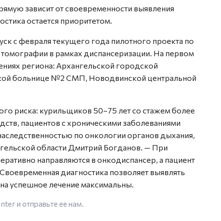
рямую зависит от своевременности выявления
остика остается приоритетом.
уск с февраля текущего года пилотного проекта по
омографии в рамках диспансеризации. На первом
дениях региона: Архангельской городской
кой больнице №2 СМП, Новодвинской центральной
ого риска: курильщиков 50–75 лет со стажем более
дств, пациентов с хроническими заболеваниями
наследственностью по онкологии органов дыхания,
гельской области Дмитрий Богданов. — При
еративно направляются в онкодиспансер, а пациент
Своевременная диагностика позволяет выявлять
 на успешное лечение максимальны.
enter
и отправьте ее нам.