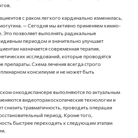
ргов.
пациентов с раком легкого кардинально изменилась,
могутина. — Сегодня мы активно применяем химио-
. Это позволяет выполнять радикальные
цидивным периодом и значительно улучшает
иентам назначается современная терапия,
енетических исследований, которые проводятся
е препараты. Схема лечения всегда строго
плинарном консилиуме и не может быть
ьском онкодиспансере выполняются по актуальным
еняются видеоторакоскопические технологии и
т снизить травматичность, проводить операции
осстановительный период. Кроме того,
ость быстрее переходить к следующим этапам
ии.