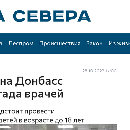
а
Леспром
Происшествия
Закон
Из жиз
28.10.2022 17:00
 на Донбасс
гада врачей
едстоит провести
тей в возрасте до 18 лет