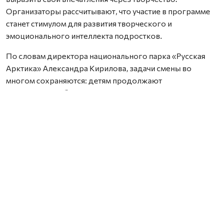
Организаторы рассчитывают, что участие в программе
станет стимулом для развития творческого и
эмоционального интеллекта подростков.
По словам директора национального парка «Русская
Арктика» Александра Кирилова, задачи смены во
многом сохраняются: детям продолжают
рассказывать об истории России, природоохранной
деятельности и особенностях северной природы.
Однако в этот раз вместо научных приборов
участникам предложили творческие инструменты —
мольберты, блокноты, фотоаппараты и смартфоны.
— Задача этой смены не сильно отличается от
предыдущих. Мы по-прежнему формируем у детей
интерес к изучению природы и истории России и
знакомим их с основами природоохранного дела. В
этот раз мы решили вооружить участников не