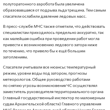
полуторатонного аэробота была увеличена
образовавшаяся от подрыва льда трещина. Тем самым
спасатели ослабили давление ледовых масс.
В пресс-службе МЧС также отметили, что действовать
специалистам приходилось предельно аккуратно, так
как малейшая ошибка при проведении работ могла
привести к возникновению ледового затора ниже
по течению, что привело бы к ещё большим
затоплениям.
Спасатели учитывали все нюансы: температурный
режим, уровни воды под затором, прогнозы
метеорологов. Общее руководство работами
по снятию угрозы возникновения ЧС осуществлял
заместитель руководителя территориального органа
(главный государственный инспектор по маломерным
судам Архангельской области) Главного управления
МЧС России по Архангельской области Никита Горяев.