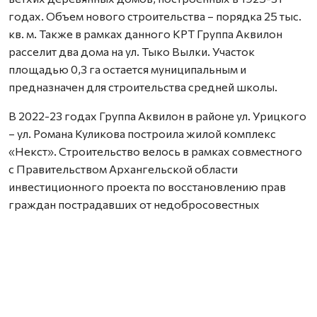
годах. Объем нового строительства – порядка 25 тыс.
кв. м. Также в рамках данного КРТ Группа Аквилон
расселит два дома на ул. Тыко Вылки. Участок
площадью 0,3 га остается муниципальным и
предназначен для строительства средней школы.
В 2022-23 годах Группа Аквилон в районе ул. Урицкого
– ул. Романа Куликова построила жилой комплекс
«Некст». Строительство велось в рамках совместного
с Правительством Архангельской области
инвестиционного проекта по восстановлению прав
граждан пострадавших от недобросовестных
действий застройщиков. В соответствии с областным
законом Группа Аквилон получила в аренду данный
участок выплатил денежные компенсации дольщикам,
обманутым несколькими другими застройщиками.
Сейчас по проектам комплексного развития