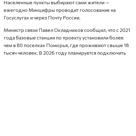
Населенные пункты выбирают сами жители —
ежегодно Минцифры проводит голосование на
Госуслугах и через Почту России.
Министр связи Павел Окладников сообщил, что с 2021
года базовые станции по проекту установили более
чем в 80 поселках Поморья, где проживают свыше 18
тысяч человек. В 2026 году планируется подключить
еще 12 населенных пунктов.
В Приморском округе услугами связи уже обеспечены
Верхняя Золотица, Летняя Золотица, Ластола,
Лопшеньга и теперь Пертоминск. Глава округа
Валентина Рудкина поблагодарила проголосовавших
за поселок: доступность связи важна для
соцучреждений, медицины и образования.
Работа ведется в рамках нацпроекта «Экономика
данных и цифровая трансформация государства».