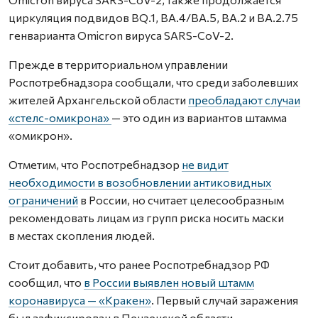
циркуляция подвидов BQ.1, BА.4/BA.5, BA.2 и BА.2.75
генварианта Omicron вируса SARS-CoV-2.
Прежде в территориальном управлении
Роспотребнадзора сообщали, что среди заболевших
жителей Архангельской области
преобладают случаи
«стелс-омикрона»
— это один из вариантов штамма
«омикрон».
Отметим, что Роспотребнадзор
не видит
необходимости в возобновлении антиковидных
ограничений
в России, но считает целесообразным
рекомендовать лицам из групп риска носить маски
в местах скопления людей.
Стоит добавить, что ранее Роспотребнадзор РФ
сообщил, что
в России выявлен новый штамм
коронавируса — «Кракен»
. Первый случай заражения
был зафиксирован в Пензенской области.