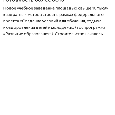
Новое учебное заведение площадью свыше 10 тысяч
квадратных метров строят в рамках федерального
проекта «Создание условий для обучения, отдыха
и оздоровления детей и молодёжи» (госпрограмма
«Развитие образования»). Строительство началось
в 2023 году, но из‑за перебоев с финансированием
сроки ввода в эксплуатацию пришлось перенести.
Сейчас строительная готовность школы
превышает 60%. На площадке работают 70 человек.
Строители выполнили основной объём мероприятий
и перешли к следующим этапам: они занимаются
устройством фасада, внутренней отделкой, монтажом
внутренних сетей — электрики, отопления, вентиляции,
водопровода и канализации, а также
благоустройством территории.
Тем не менее есть проблемы: подрядчик отстаёт