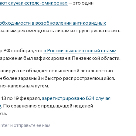
ют случаи «стелс-омикрона»
— это один
еобходимости в возобновлении антиковидных
бразным рекомендовать лицам из групп риска носить
ор РФ сообщил, что
в России выявлен новый штамм
заражения был зафиксирован в Пензенской области.
навируса не обладает повышенной летальностью
 он более заразный и быстро распространяющийся.
шно-капельным путем.
13 по 19 февраля,
зарегистрировано 834 случая
9
. По сравнению с предыдущей неделей
та.
enter
и отправьте ее нам.