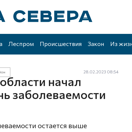
а
Леспром
Происшествия
Закон
Из жиз
28.02.2023 08:54
йон
 области начал
нь заболеваемости
леваемости остается выше