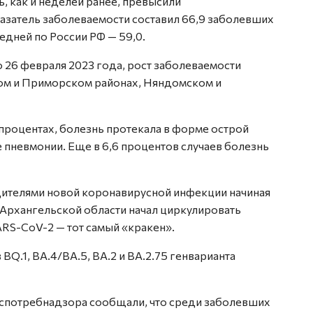
, как и неделей ранее, превысили
азатель заболеваемости составил 66,9 заболевших
редней по России РФ — 59,0.
по 26 февраля 2023 года, рост заболеваемости
ом и Приморском районах, Няндомском и
 процентах, болезнь протекала в форме острой
 пневмонии. Еще в 6,6 процентов случаев болезнь
дителями новой коронавирусной инфекции начиная
 Архангельской области начал циркулировать
RS-CoV-2 — тот самый «кракен».
Q.1, BА.4/BA.5, BA.2 и BА.2.75 генварианта
спотребнадзора сообщали, что среди заболевших