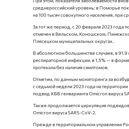
При этом, показатели заболеваемости вновь
среднероссийский уровень: в Поморье пок
на 100 тысяч совокупного населения, при с
За тот же период, с 20 февраля 2023 года 
отмечен в Вельском, Коношском, Пинежск
Плесецком муниципальных округах.
В абсолютном большинстве случаев, в 91,9
респираторной инфекции, в 1,5% — в форме
протекала без наличия симптомов.
Отметим, по данным мониторинга за возбу
с седьмой недели 2023 года на территории
подвид XBB генварианта Omicron вируса SA
Также продолжается циркуляция подвидов B
Omicron вируса SARS-CoV-2.
Прежде в территориальном управлении Ро