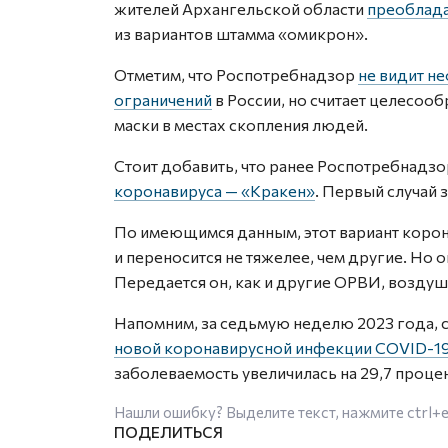
жителей Архангельской области
преоблада
из вариантов штамма «омикрон».
Отметим, что Роспотребнадзор
не видит н
ограничений
в России, но считает целесоо
маски в местах скопления людей.
Стоит добавить, что ранее Роспотребнадз
коронавируса — «Кракен»
. Первый случай 
По имеющимся данным, этот вариант коро
и переносится не тяжелее, чем другие. Но
Передается он, как и другие ОРВИ, возду
Напомним, за седьмую неделю 2023 года, с 
новой коронавирусной инфекции COVID-1
заболеваемость увеличилась на 29,7 процен
Нашли ошибку? Выделите текст, нажмите
ctrl+