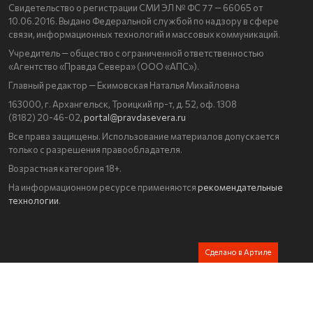
Свидетельство о регистрации СМИ ЭЛ № ФС 77 — 66065 от
10.06.2016. Выдано Федеральной службой по надзору в сфере
связи, информационных технологий и массовых коммуникаций.
Учредитель — общество с ограниченной ответственностью
«Агентство «Правда Севера» (ООО «АПС»).
Главный редактор — Екимовская Наталья Михайловна
163000, г. Архангельск, Троицкий пр-т, д. 52, оф. 1308
(8182) 20-46-02,
portal@pravdasevera.ru
Все права защищены. Использование материалов допускается
только с разрешения правообладателя.
Возрастная категория 18+.
На информационном ресурсе применяются
рекомендательные
технологии
.
Сделано в Артиле