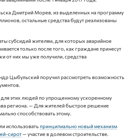
льска Дмитрий Морев, из выделенных на программу
ллионов, остальные средства будут реализованы
латы субсидий жителям, для которых аварийное
ивается только после того, как граждане принесут
ки от них мы уже получили, средства
андр Цыбульский поручил рассмотреть возможность
ументов.
к для этих людей по упрощенному ускоренному
ава региона. — Для жителей быстрое решение
мально способствовать этому.
али использовать
принципиально новый механизм
ей-сирот
— участие в долевом строительстве.