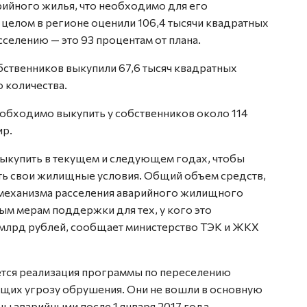
рийного жилья, что необходимо для его
целом в регионе оценили 106,4 тысячи квадратных
селению — это 93 процентам от плана.
обственников выкупили 67,6 тысяч квадратных
 количества.
необходимо выкупить у собственников около 114
ир.
выкупить в текущем и следующем годах, чтобы
ть свои жилищные условия. Общий объем средств,
механизма расселения аварийного жилищного
ым мерам поддержки для тех, у кого это
8 млрд рублей, сообщает министерство ТЭК и ЖКХ
ется реализация программы по переселению
щих угрозу обрушения. Они не вошли в основную
ы аварийными после 1 января 2017 года.