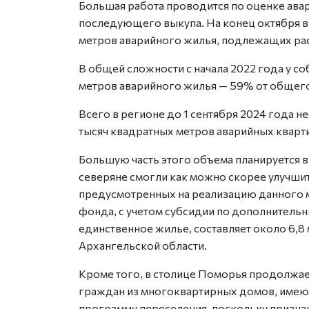
Большая работа проводится по оценке ава
последующего выкупа. На конец октября в 
метров аварийного жилья, подлежащих рас
В общей сложности с начала 2022 года у с
метров аварийного жилья — 59% от общего
Всего в регионе до 1 сентября 2024 года 
тысяч квадратных метров аварийных кварт
Большую часть этого объема планируется 
северяне смогли как можно скорее улучши
предусмотренных на реализацию данного 
фонда, с учетом субсидии по дополнительн
единственное жилье, составляет около 6,
Архангельской области.
Кроме того, в столице Поморья продолжа
граждан из многоквартирных домов, имею
программу переселения, поскольку признан