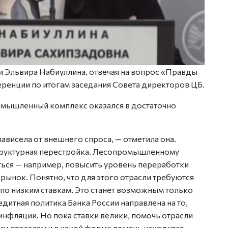
и Эльвира Набиуллина, отвечая на вопрос «Правды
ренции по итогам заседания Совета директоров ЦБ.
омышленный комплекс оказался в достаточно
зависела от внешнего спроса, — отметила она.
структурная перестройка. Лесопромышленному
ться — например, повысить уровень переработки
рынок. Понятно, что для этого отрасли требуются
по низким ставкам. Это станет возможным только
итная политика Банка России направлена на то,
инфляции. Но пока ставки велики, помочь отрасли
им отраслям и в какой форме помочь находится