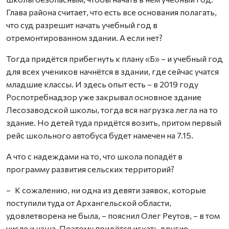
Глава района считает, что есть все основания полагать,
что суд разрешит начать учебный год в
отремонтированном здании. А если нет?
Тогда придётся прибегнуть к плану «Б» – и учебный год
для всех учеников начнётся в здании, где сейчас учатся
младшие классы. И здесь опыт есть – в 2019 году
Роспотребнадзор уже закрывал основное здание
Лесозаводской школы, тогда вся нагрузка легла на то
здание. Но детей туда придётся возить, притом первый
рейс школьного автобуса будет намечен на 7.15.
А что с надеждами на то, что школа попадёт в
программу развития сельских территорий?
– К сожалению, ни одна из девяти заявок, которые
поступили туда от Архангельской области,
удовлетворена не была, – пояснил Олег Реутов, – в том
числе и наша. Поэтому придётся искать другие