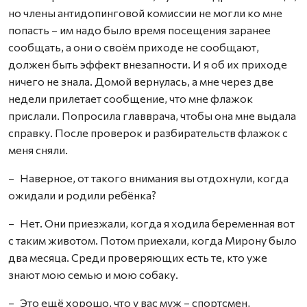
но члены антидопинговой комиссии не могли ко мне
попасть – им надо было время посещения заранее
сообщать, а они о своём приходе не сообщают,
должен быть эффект внезапности. И я об их приходе
ничего не знала. Домой вернулась, а мне через две
недели прилетает сообщение, что мне флажок
прислали. Попросила главврача, чтобы она мне выдала
справку. После проверок и разбирательств флажок с
меня сняли.
– Наверное, от такого внимания вы отдохнули, когда
ожидали и родили ребёнка?
– Нет. Они приезжали, когда я ходила беременная вот
с таким животом. Потом приехали, когда Мирону было
два месяца. Среди проверяющих есть те, кто уже
знают мою семью и мою собаку.
– Это ещё хорошо, что у вас муж – спортсмен,