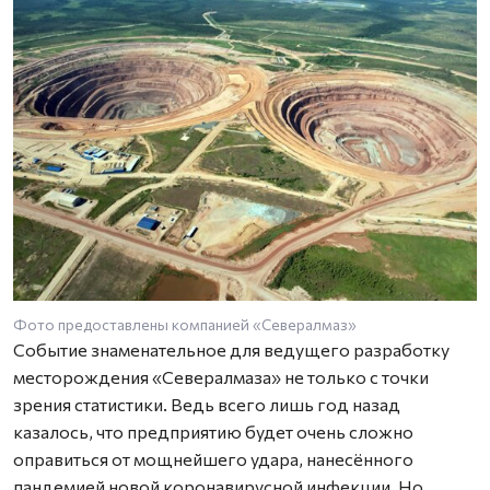
Фото предоставлены компанией «Севералмаз»
Ф
Событие знаменательное для ведущего разработку
месторождения «Севералмаза» не только с точки
зрения статистики. Ведь всего лишь год назад
казалось, что предприятию будет очень сложно
оправиться от мощнейшего удара, нанесённого
пандемией новой коронавирусной инфекции. Но