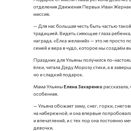
отделения Движения Первых Иван Жернаков.
миссия.
— Для нас большая честь быть частью тако
традицией. Видеть сияющие глаза ребенка,
награда. «Ёлка желаний» — это не просто п
семей и вера в чудо, которое мы создаём в
Праздник для Ульяны получился по-насто
ёлки, читала Деду Морозу стихи, а в завер
но и сладкий подарок.
Мама Ульяны
Елена Захаренко
рассказала,
особенная.
— Ульяна обожает зиму, снег, горки, снего
на набережной, и она впервые попробовала
и впечатлений, и с тех пор она постоянно м
девочки.