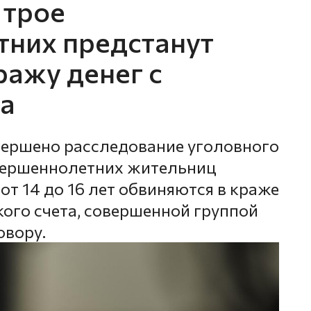
 трое
них предстанут
ражу денег с
та
вершено расследование уголовного
овершеннолетних жительниц
от 14 до 16 лет обвиняются в краже
кого счета, совершенной группой
овору.