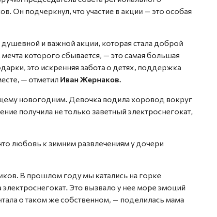
 Он подчеркнул, что участие в акции — это особая
й душевной и важной акции, которая стала доброй
 мечта которого сбывается, — это самая большая
одарки, это искренняя забота о детях, поддержка
месте, — отметил
Иван Жернаков.
ящему новогодним. Девочка водила хоровод вокруг
шение получила не только заветный электроснегокат,
 что любовь к зимним развлечениям у дочери
виков. В прошлом году мы катались на горке
 электроснегокат. Это вызвало у нее море эмоций
ечтала о таком же собственном, — поделилась мама