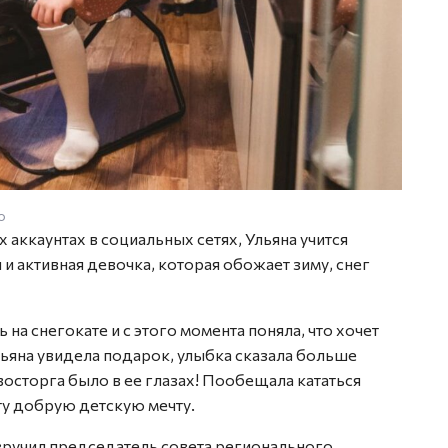
о
х аккаунтах в социальных сетях, Ульяна учится
 и активная девочка, которая обожает зиму, снег
на снегокате и с этого момента поняла, что хочет
ьяна увидела подарок, улыбка сказала больше
восторга было в ее глазах! Пообещала кататься
ту добрую детскую мечту.
вручил председатель совета регионального