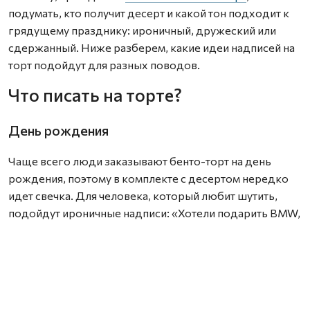
подумать, кто получит десерт и какой тон подходит к
грядущему празднику: ироничный, дружеский или
сдержанный. Ниже разберем, какие идеи надписей на
торт подойдут для разных поводов.
Что писать на торте?
День рождения
Чаще всего люди заказывают бенто-торт на день
рождения, поэтому в комплекте с десертом нередко
идет свечка. Для человека, который любит шутить,
подойдут ироничные надписи: «Хотели подарить BMW,
но хватило только на торт», «Маме снова 18», «Ты как
вино — с годами только лучше».
Если вы не очень близки с именинником, выбирайте
нейтральные поздравления на торт: «Будь счастлив»,