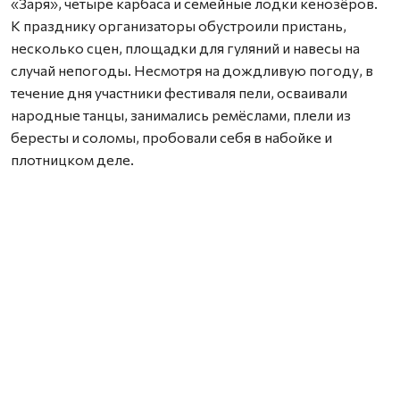
«Заря», четыре карбаса и семейные лодки кенозёров.
К празднику организаторы обустроили пристань,
несколько сцен, площадки для гуляний и навесы на
случай непогоды. Несмотря на дождливую погоду, в
течение дня участники фестиваля пели, осваивали
народные танцы, занимались ремёслами, плели из
бересты и соломы, пробовали себя в набойке и
плотницком деле.
Праздник начался с богослужения в храме во имя
святого апостола Андрея Первозванного и Ильи
Пророка, который с конца 1930-х годов оставался без
прихожан. К престольному празднику в здании
установили новые окна, провели уборку и привели в
порядок внутренние помещения. Службу и крестный
ход провёл иерей Александр Матюхин, руководитель
плотницкой артели «Архангело». После долгого
перерыва над деревней вновь зазвучали колокола —
несколько звонов на колохорде исполнил