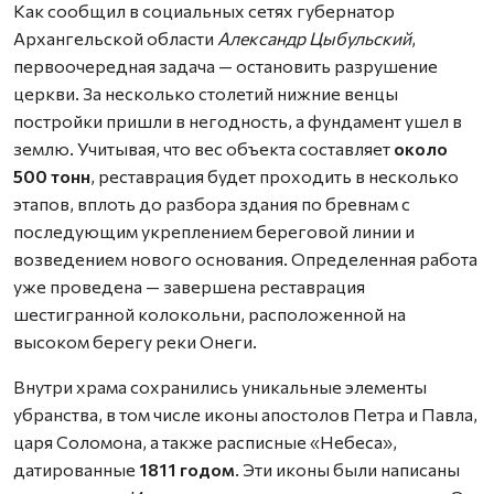
Как сообщил в социальных сетях губернатор
Архангельской области
Александр Цыбульский
,
первоочередная задача — остановить разрушение
церкви. За несколько столетий нижние венцы
постройки пришли в негодность, а фундамент ушел в
землю. Учитывая, что вес объекта составляет
около
500 тонн
, реставрация будет проходить в несколько
этапов, вплоть до разбора здания по бревнам с
последующим укреплением береговой линии и
возведением нового основания. Определенная работа
уже проведена — завершена реставрация
шестигранной колокольни, расположенной на
высоком берегу реки Онеги.
Внутри храма сохранились уникальные элементы
убранства, в том числе иконы апостолов Петра и Павла,
царя Соломона, а также расписные «Небеса»,
датированные
1811 годом
. Эти иконы были написаны