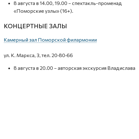
8 августа в 14.00, 19.00 – спектакль-променад
«Поморские узлы» (16+).
КОНЦЕРТНЫЕ ЗАЛЫ
Камерный зал Поморской филармонии
ул. К. Маркса, 3, тел. 20‑80‑66
8 августа в 20.00 – авторская экскурсия Владислава
Дреко «Застывшая музыка Немецкой слободы»
(6+).
МУЗЕИ
Гостиные дворы
наб. Сев. Двины, 85–86, тел. 609-000.
8, 9 августа в 15.00 – экскурсия «Знакомьтесь –