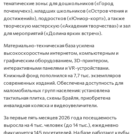
тематические зоны: для дошкольников («Город
почемучек»), младших школьников («Остров чтения и
достижений»), подростков («Юниор-корт»), а также
творческую мастерскую («Академия творчества») и зал
для мероприятий («Долина ярких встреч»).
Материально-техническая база усилена
высокоскоростным интернетом, компьютерным и
графическим оборудованием, 3D-принтером,
интерактивными панелями и VR-устройствами.
Книжный фонд пополнился на 7,7 тыс. экземпляров
современных изданий. Обеспечена доступность для
маломобильных групп населения: установлена
тактильная плитка, схемы Брайля, приобретена
инвалидная коляска и видеоувеличители.
За первые пять месяцев 2026 года посещаемость
выросла на 4 тыс. человек (до 14 тыс.), ежедневно
фиксируется 145 посетителей. На базе работают клубы