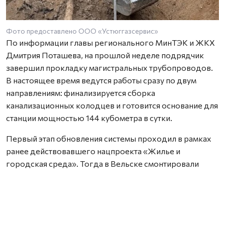
Фото предоставлено ООО «Устюггазсервис»
По информации главы регионального МинТЭК и ЖКХ
Дмитрия Поташева, на прошлой неделе подрядчик
завершил прокладку магистральных трубопроводов.
В настоящее время ведутся работы сразу по двум
направлениям: финализируется сборка
канализационных колодцев и готовится основание для
станции мощностью 144 кубометра в сутки.
Первый этап обновления системы проходил в рамках
ранее действовавшего нацпроекта «Жилье и
городская среда». Тогда в Вельске смонтировали
автоматизированную станцию водоочистки, насосные
агрегаты, а также провели капремонт резервуаров.
Сейчас водоснабжение города организовано из
подземных горизонтов по новой сети.