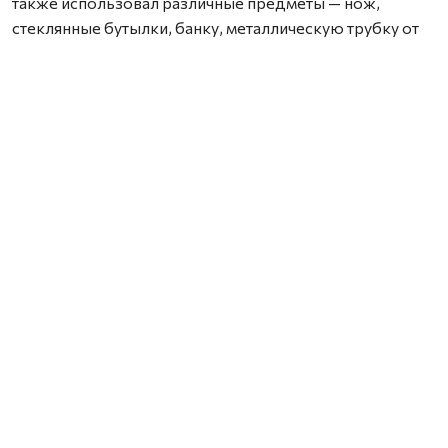
также использовал различные предметы — нож,
стеклянные бутылки, банку, металлическую трубку от
пылесоса, сковороду, цветочный горшок и отвертку.
В результате потерпевшему были причинены
множественные прижизненные телесные
повреждения, а также сильные физические и
психические страдания. Одно из полученных
повреждений — тупая закрытая травма головы — стало
причиной смерти мужчины.
В судебном заседании подсудимый признал вину
частично.
С учетом того, что убийство было совершено в период
условного осуждения за другое преступление, суд
назначил мужчине наказание по совокупности
приговоров — 13 лет 3 месяца лишения свободы с
отбыванием в исправительной колонии строгого