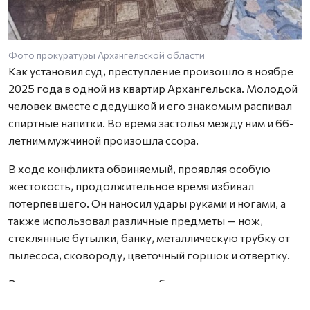
Фото прокуратуры Архангельской области
Как установил суд, преступление произошло в ноябре
2025 года в одной из квартир Архангельска. Молодой
человек вместе с дедушкой и его знакомым распивал
спиртные напитки. Во время застолья между ним и 66-
летним мужчиной произошла ссора.
В ходе конфликта обвиняемый, проявляя особую
жестокость, продолжительное время избивал
потерпевшего. Он наносил удары руками и ногами, а
также использовал различные предметы — нож,
стеклянные бутылки, банку, металлическую трубку от
пылесоса, сковороду, цветочный горшок и отвертку.
В результате потерпевшему были причинены
множественные прижизненные телесные