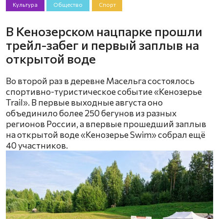
Культура
Общество
Спорт
В Кенозерском нацпарке прошли
трейл-забег и первый заплыв на
открытой воде
Во второй раз в деревне Масельга состоялось
спортивно-туристическое событие «Кенозерье
Trail». В первые выходные августа оно
объединило более 250 бегунов из разных
регионов России, а впервые прошедший заплыв
на открытой воде «Кенозерье Swim» собрал ещё
40 участников.