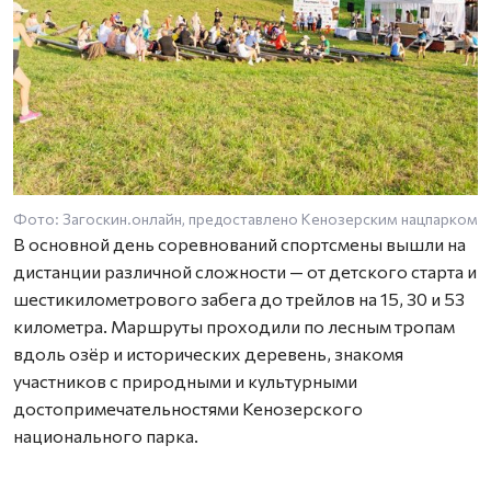
Фото: Загоскин.онлайн, предоставлено Кенозерским нацпарком
В основной день соревнований спортсмены вышли на
дистанции различной сложности — от детского старта и
шестикилометрового забега до трейлов на 15, 30 и 53
километра. Маршруты проходили по лесным тропам
вдоль озёр и исторических деревень, знакомя
участников с природными и культурными
достопримечательностями Кенозерского
национального парка.
Новинкой этого года стал заплыв «Кенозерье Swim»,