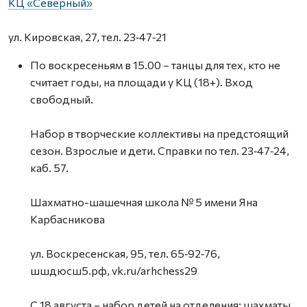
КЦ «Северный»
ул. Кировская, 27, тел. 23‑47‑21
По воскресеньям в 15.00 – танцы для тех, кто не
считает годы, на площади у КЦ (18+). Вход
свободный.
Набор в творческие коллективы на предстоящий
сезон. Взрослые и дети. Справки по тел. 23‑47‑24,
каб. 57.
Шахматно-шашечная школа № 5 имени Яна
Карбасникова
ул. Воскресенская, 95, тел. 65‑92‑76,
шшдюсш5.рф, vk.ru/arhchess29
С 18 августа – набор детей на отделения: шахматы