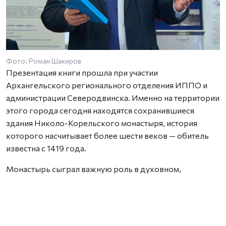
Фото: Роман Шакиров
Презентация книги прошла при участии
Архангельского регионального отделения ИППО и
администрации Северодвинска. Именно на территории
этого города сегодня находятся сохранившиеся
здания Николо-Корельского монастыря, история
которого насчитывает более шести веков — обитель
известна с 1419 года.
Монастырь сыграл важную роль в духовном,
хозяйственном и культурном освоении Русского
Севера. Он был одним из центров христианизации
региона, развития северного мореплавания и торгово-
дипломатических связей средневековой России с