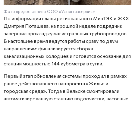
Фото предоставлено ООО «Устюггазсервис»
По информации главы регионального МинТЭК и ЖКХ
Дмитрия Поташева, на прошлой неделе подрядчик
завершил прокладку магистральных трубопроводов.
В настоящее время ведутся работы сразу по двум
направлениям: финализируется сборка
канализационных колодцев и готовится основание для
станции мощностью 144 кубометра в сутки.
Первый этап обновления системы проходил в рамках
ранее действовавшего нацпроекта «Жилье и
городская среда». Тогда в Вельске смонтировали
автоматизированную станцию водоочистки, насосные
агрегаты, а также провели капремонт резервуаров.
Сейчас водоснабжение города организовано из
подземных горизонтов по новой сети.
Полное завершение второго этапа запланировано на