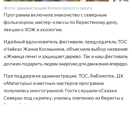
Фото: администрация Холмогорского округа
Программа включила знакомство с северным
фольклором, мастер-классы по берестяному делу,
лекции о ЗОЖ и экологии.
Идейный вдохновитель фестиваля, председатель ТОС
«Чайка» Жанна Космынина, объяснила выбор названия:
«Живица лечит и защищает дерево. Так и наш фестиваль
должен подарить людям энергию для движения вперед»
.
При поддержке администрации, ТОС, библиотек, ДК
«Матигоры» и местных мастеров программа
получилась многогранной. Гости слушали «Сказки
Севера» под скрипку, учились плетению из бересты у
Елены Зайцевой и сортировали отходы на
специальных площадках.
Яркими акцентами стали зарядка от капитана полиции
Владимира Козачука, йога для взрослых, веселые