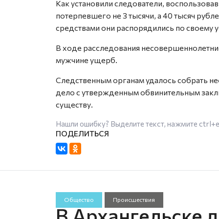
Как установили следователи, воспользова
потерпевшего не 3 тысячи, а 40 тысяч рубл
средствами они распорядились по своему 
В ходе расследования несовершеннолетние
мужчине ущерб.
Следственным органам удалось собрать н
дело с утвержденным обвинительным заклю
существу.
Нашли ошибку? Выделите текст, нажмите
ctrl+
Общество
Происшествия
В Архангельске 