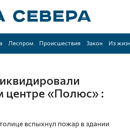
а
Леспром
Происшествия
Закон
Из жиз
ликвидировали
м центре «Полюс» :
столице вспыхнул пожар в здании