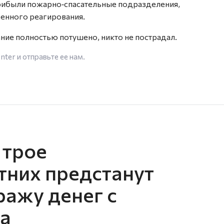
прибыли пожарно‑спасательные подразделения,
ренного реагирования.
ие полностью потушено, никто не пострадал.
enter
и отправьте ее нам.
 трое
них предстанут
ражу денег с
та