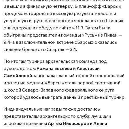
и вышли в финальную четверку. В плей-офф «Барсы»
продемонстрировали высокую результативность и
уверенную игру: в матче против ярославского Шинник
они одержали победу со счётом 11:3. Затем были
обыграны представители команды «Русь» из Ливен —
9:4, а в заключительной встрече «Барсы» оказались
сильнее брянского Спартак —
2:1.
По итогам турнира архангельская команда под
руководством
Романа Евсеева и Анастасии
Самойловой
завоевала главный трофей соревнований
и золотые медали. «Барсы» стали первой спортивной
школой Северо-Западного федерального округа,
которой удалось выиграть данный престижный турнир.
Индивидуальные награды также достались
представителям архангельского клуба: лучшими
игроками признаны
Артём Никифоров и Алина