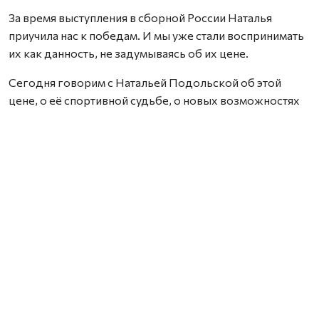
За время выступления в сборной России Наталья
приучила нас к победам. И мы уже стали воспринимать
их как данность, не задумываясь об их цене.
Сегодня говорим с Натальей Подольской об этой
цене, о её спортивной судьбе, о новых возможностях
для спортсменов в связи с недавними решениями
Международного олимпийского комитета, о
перспективах её участия в Олимпиаде-28 в Лос-
Анджелесе и о ближайших ответственных стартах.
Тренер – главный
– Наталья, для Архангельской области вы человек
знаковый. Можно сказать, что уже стали спортивной
легендой. Вы это ощущаете во время приезда в
родной город?
– Меня не так часто узнают на улице, но, когда называю