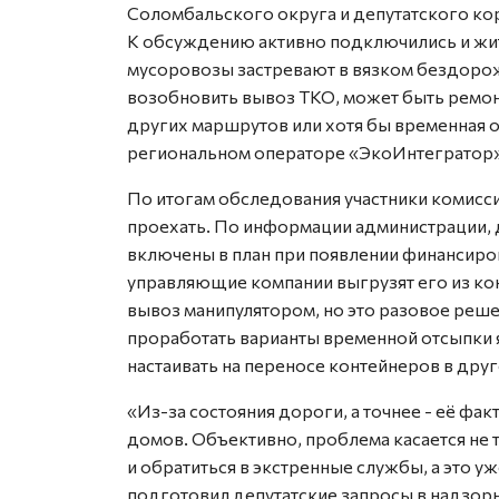
Соломбальского округа и депутатского кор
К обсуждению активно подключились и жит
мусоровозы застревают в вязком бездоро
возобновить вывоз ТКО, может быть ремон
других маршрутов или хотя бы временная о
региональном операторе «ЭкоИнтегратор»
По итогам обследования участники комисс
проехать. По информации администрации, 
включены в план при появлении финансиро
управляющие компании выгрузят его из ко
вывоз манипулятором, но это разовое реше
проработать варианты временной отсыпки я
настаивать на переносе контейнеров в друг
«Из-за состояния дороги, а точнее - её фа
домов. Объективно, проблема касается не 
и обратиться в экстренные службы, а это у
подготовил депутатские запросы в надзорн