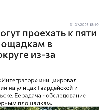
31.07.2026 18:40
гут проехать к пяти
лощадкам в
круге из-за
оИнтегратор» инициировал
ии на улицах Гвардейской и
ске. Её задача - обследование
нерным площадкам.