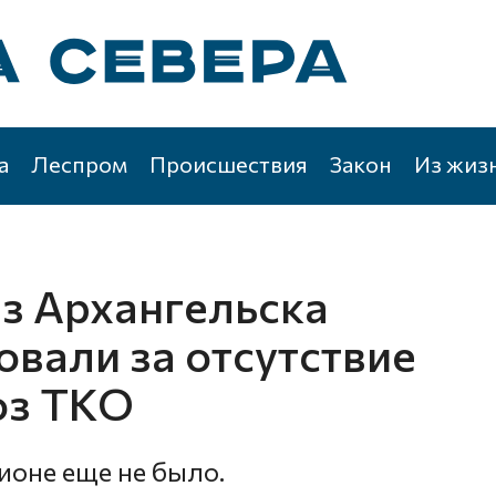
а
Леспром
Происшествия
Закон
Из жиз
из Архангельска
вали за отсутствие
оз ТКО
ионе еще не было.