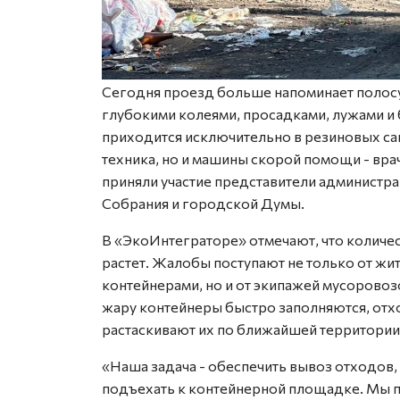
Сегодня проезд больше напоминает полосу 
глубокими колеями, просадками, лужами и 
приходится исключительно в резиновых сап
техника, но и машины скорой помощи - вр
приняли участие представители администра
Собрания и городской Думы.
В «ЭкоИнтеграторе» отмечают, что количе
растет. Жалобы поступают не только от ж
контейнерами, но и от экипажей мусоровоз
жару контейнеры быстро заполняются, отхо
растаскивают их по ближайшей территории
«Наша задача - обеспечить вывоз отходов
подъехать к контейнерной площадке. Мы 