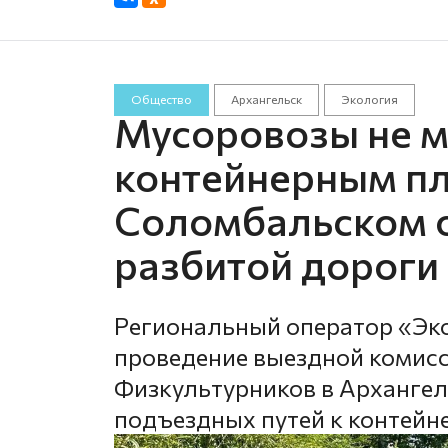
Общество
Архангельск
Экология
Мусоровозы не мо
контейнерным п
Соломбальском о
разбитой дороги
Региональный оператор «Эк
проведение выездной комисс
Физкультурников в Архангель
подъездных путей к контей