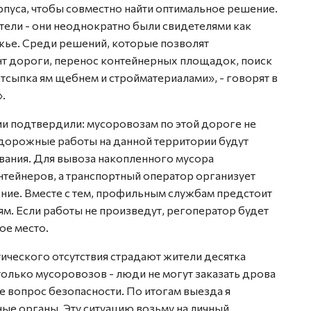
пуса, чтобы совместно найти оптимальное решение.
ели - они неоднократно были свидетелями как
жье. Среди решений, которые позволят
т дороги, перенос контейнерных площадок, поиск
тсыпка ям щебнем и стройматериалами», - говорят в
.
ии подтвердили: мусоровозам по этой дороге не
дорожные работы на данной территории будут
вания. Для вывоза накопленного мусора
нтейнеров, а транспортный оператор организует
ние. Вместе с тем, профильным службам предстоит
м. Если работы не произведут, регоператор будет
ое место.
ктического отсутствия страдают жители десятка
только мусоровозов - люди не могут заказать дрова
же вопрос безопасности. По итогам выезда я
ые органы. Эту ситуацию возьму на личный