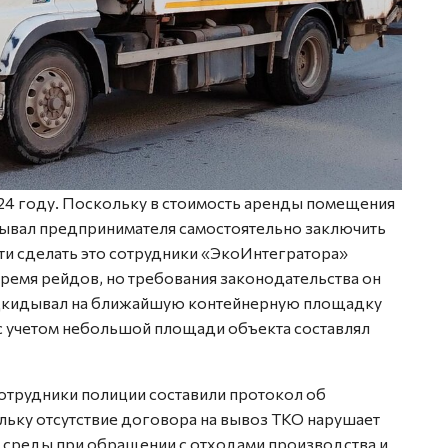
24 году. Поскольку в стоимость аренды помещения
зывал предпринимателя самостоятельно заключить
и сделать это сотрудники «ЭкоИнтегратора»
ремя рейдов, но требования законодательства он
одкидывал на ближайшую контейнерную площадку
с учетом небольшой площади объекта составлял
отрудники полиции составили протокол об
ьку отсутствие договора на вывоз ТКО нарушает
 среды при обращении с отходами производства и