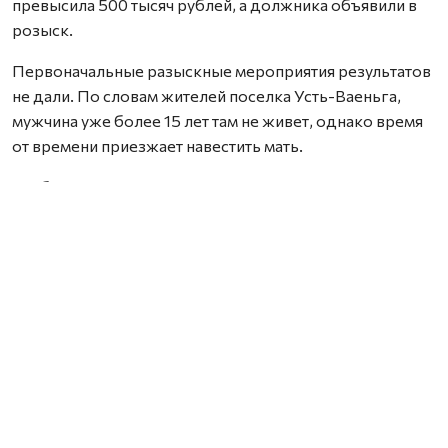
превысила 500 тысяч рублей, а должника объявили в
розыск.
Первоначальные разыскные мероприятия результатов
не дали. По словам жителей поселка Усть-Ваеньга,
мужчина уже более 15 лет там не живет, однако время
от времени приезжает навестить мать.
Чтобы выяснить, где может находиться должник,
судебный пристав отправился в поселок и пообщался с
его матерью. Во время разговора выяснилось, что сын
недавно вернулся домой и находится в бане.
Вместо традиционного пожелания легкого пара
мужчину пригласили проследовать в отделение
судебных приставов, где ему предстояло объяснить
причины неуплаты алиментов.
На приеме должник рассказал, что с августа 2024 года
работает в Северодвинске без официального