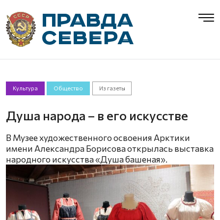
Культура
Общество
Из газеты
Душа народа – в его искусстве
В Музее художественного освоения Арктики
имени Александра Борисова открылась выставка
народного искусства «Душа башеная».