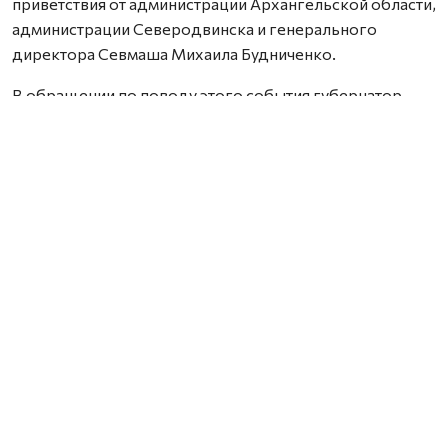
приветствия от администрации Архангельской области,
администрации Северодвинска и генерального
директора Севмаша Михаила Будниченко.
В обращении по поводу этого события губернатор
Санкт-Петербурга Александр Беглов подчеркнул:
«Судьба Николая Герасимовича Кузнецова
неразрывно связана с Петербургом. Здесь он окончил
Военно-морское училище имени Фрунзе, отсюда
начинался его боевой путь. Он был стратегом и
смотрел на десятилетия вперёд. Стоял у истоков
атомного и ракетного флота. Честно служил Родине,
отстаивал интересы флота. Для морской столицы
России память о таких людях – особая ответственность.
Доска на доме, где работал Николай Герасимович, –
наш знак уважения и благодарности за всё, что он
сделал для флота, для нашей великой страны. Пусть
новые поколения – курсанты и офицеры – равняются на
таких людей, как Николай Кузнецов, продолжают