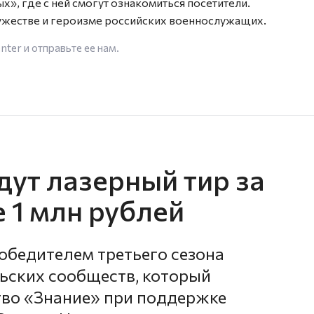
», где с ней смогут ознакомиться посетители.
мужестве и героизме российских военнослужащих.
enter
и отправьте ее нам.
дут лазерный тир за
е 1 млн рублей
бедителем третьего сезона
ьских сообществ, который
тво «Знание» при поддержке