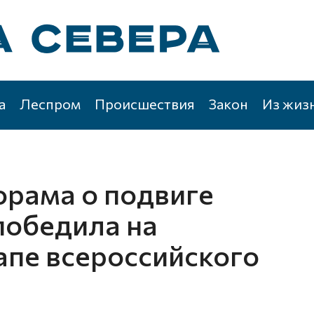
а
Леспром
Происшествия
Закон
Из жиз
орама о подвиге
победила на
апе всероссийского