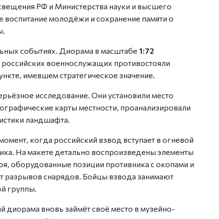
вещения РФ и Министерства науки и высшего
е воспитание молодёжи и сохранение памяти о
ы.
льных событиях. Диорама в масштабе
1:72
российских военнослужащих противостояли
ункте, имевшем стратегическое значение.
ерьёзное исследование. Они установили место
пографические карты местности, проанализировали
истики ландшафта.
момент, когда российский взвод вступает в огневой
ика. На макете детально воспроизведены элементы
оя, оборудованные позиции противника с окопами и
от разрывов снарядов. Бойцы взвода занимают
й группы.
 диорама вновь займёт своё место в музейно-