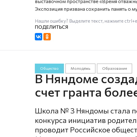
выставочном пространстве «Время отважных
Экспозиция призвана сохранить память о 
Нашли ошибку? Выделите текст, нажмите
ctrl+
Общество
Молодёжь
Образование
В Няндоме созда
счет гранта боле
Школа № 3 Няндомы стала по
конкурса инициатив родител
проводит Российское общес