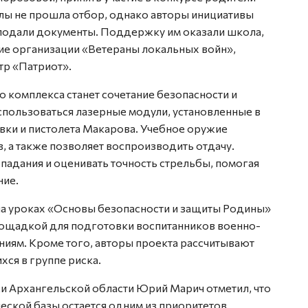
олы не прошла отбор, однако авторы инициативы
подали документы. Поддержку им оказали школа,
ие организации «Ветераны локальных войн»,
тр «Патриот».
комплекса станет сочетание безопасности и
использоваться лазерные модули, установленные в
вки и пистолета Макарова. Учебное оружие
, а также позволяет воспроизводить отдачу.
падания и оценивать точность стрельбы, помогая
ние.
на уроках «Основы безопасности и защиты Родины»
площадкой для подготовки воспитанников военно-
ниям. Кроме того, авторы проекта рассчитывают
хся в группе риска.
и Архангельской области Юрий Марич отметил, что
еской базы остается одним из приоритетов