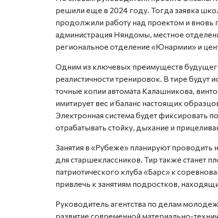
решили еще в 2024 году. Тогда заявка шк
продолжили работу над проектом и вновь 
администрация Няндомы, местное отделен
региональное отделение «Юнармии» и цен
Одним из ключевых преимуществ будущего 
реалистичности тренировок. В тире будут 
точные копии автомата Калашникова, винто
имитирует вес и баланс настоящих образцов
Электронная система будет фиксировать по
отрабатывать стойку, дыхание и прицелива
Занятия в «Рубеже» планируют проводить 
для старшеклассников. Тир также станет 
патриотического клуба «Барс» к соревнова
привлечь к занятиям подростков, находящи
Руководитель агентства по делам молодеж
развитие современной материально-технич