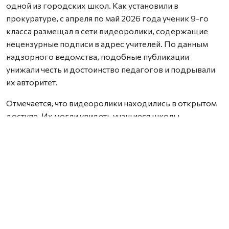
одной из городских школ. Как установили в
прокуратуре, с апреля по май 2026 года ученик 9-го
класса размещал в сети видеоролики, содержащие
нецензурные подписи в адрес учителей. По данным
надзорного ведомства, подобные публикации
унижали честь и достоинство педагогов и подрывали
их авторитет.
Отмечается, что видеоролики находились в открытом
доступе. Их могли увидеть учащиеся школы,
преподаватели, а также другие пользователи
интернета.
По постановлению заместителя прокурора
Архангельска территориальная комиссия по делам
несовершеннолетних и защите их прав признала
подростка виновным в административном
правонарушении. Ему назначен штраф в размере пяти
тысяч рублей. Поскольку несовершеннолетний не