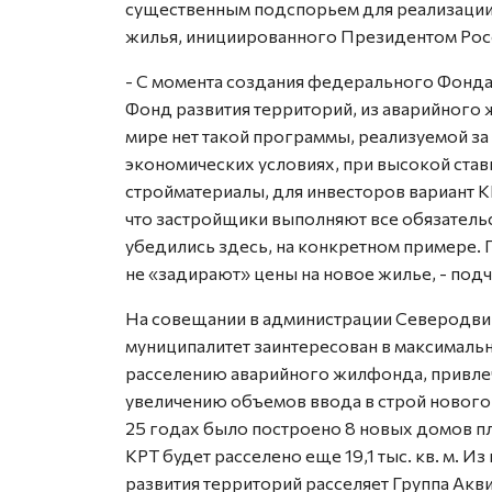
существенным подспорьем для реализации
жилья, инициированного Президентом Ро
- С момента создания федерального Фонд
Фонд развития территорий, из аварийного 
мире нет такой программы, реализуемой за
экономических условиях, при высокой став
стройматериалы, для инвесторов вариант К
что застройщики выполняют все обязательс
убедились здесь, на конкретном примере. 
не «задирают» цены на новое жилье, - под
На совещании в администрации Северодвин
муниципалитет заинтересован в максималь
расселению аварийного жилфонда, привлеч
увеличению объемов ввода в строй нового 
25 годах было построено 8 новых домов пл
КРТ будет расселено еще 19,1 тыс. кв. м. И
развития территорий расселяет Группа Акв