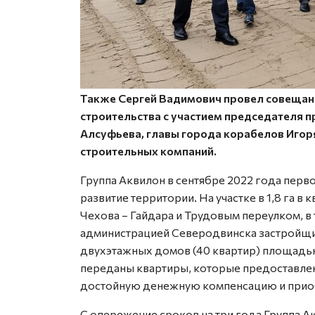
Также Сергей Вадимович провел совещан
строительства с участием председателя п
Алсуфьева, главы города корабелов Игор
строительных компаний.
Группа Аквилон в сентябре 2022 года перв
развитие территории. На участке в 1,8 га в
Чехова – Гайдара и Трудовым переулком, в 
администрацией Северодвинска застройщик
двухэтажных домов (40 квартир) площадью 
переданы квартиры, которые предоставлен
достойную денежную компенсацию и прио
С опережение сроков на три года Группа А