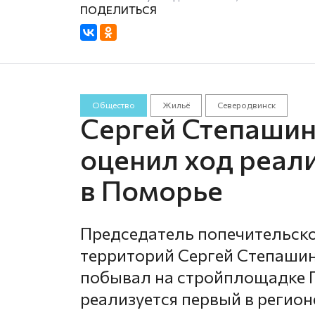
Общество
Жильё
Северодвинск
Сергей Степаши
оценил ход реал
в Поморье
Председатель попечительско
территорий Сергей Степашин
побывал на стройплощадке Г
реализуется первый в регион