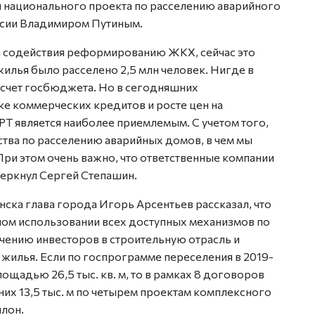
 национального проекта по расселению аварийного
ссии Владимиром Путиным.
а содействия реформированию ЖКХ, сейчас это
жилья было расселено 2,5 млн человек. Нигде в
 счет госбюджета. Но в сегодняшних
ке коммерческих кредитов и росте цен на
РТ является наиболее приемлемым. С учетом того,
тва по расселению аварийных домов, в чем мы
При этом очень важно, что ответственные компании
черкнул Сергей Степашин.
ска глава города Игорь Арсентьев рассказал, что
ном использовании всех доступных механизмов по
ению инвесторов в строительную отрасль и
жилья. Если по госпрограмме переселения в 2019-
ощадью 26,5 тыс. кв. м, то в рамках 8 договоров
з них 13,5 тыс. м по четырем проектам комплексного
илон.