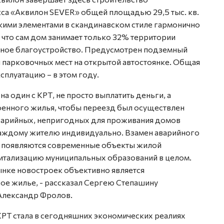
са «Аквилон SEVER» общей площадью 29,5 тыс. кв.
кими элементами в скандинавском стиле гармонично
 что сам дом занимает только 32% территории
ксное благоустройство. Предусмотрен подземный
ти парковочных мест на открытой автостоянке. Общая
сплуатацию – в этом году.
на один с КРТ, не просто выплатить деньги, а
роенного жилья, чтобы переезд был осуществлен
аварийных, непригодных для проживания домов
каждому жителю индивидуально. Взамен аварийного
 появляются современные объекты жилой
итализацию муниципальных образований в целом.
ынке новостроек объективно является
е жилье, - рассказал Сергею Степашину
Александр Фролов.
КРТ стала в сегодняшних экономических реалиях