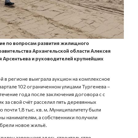
ие по вопросам развития жилищного
равительства Архангельской области Алексея
я Арсентьева и руководителей крупнейших
ой в регионе выиграла аукцион на комплексное
 квартале 102 ограниченном улицами Тургенева –
течение года после заключения договора с с
 за свой счёт расселил пять деревянных
почти 1,8 тыс. кв. м. Муниципалитету были
ы нанимателям, а собственники получили
брели новое жильё.
квилон завершает здесь строительство