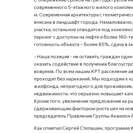
современного 5-этажного жилого комплек
м. Современная архитектура с геометричес
вписана в ландшафт города. Немаловажно,
участка, остальное отводится под компле
паркинг с доступом на лифте и более 160-
готовность объекта – более 85%, сдача в эк
- Наша позиция - не оставить граждан один 
оказать содействие в получении благоуст
вовремя. По всем нашим КРТ расселение 
проходит без нареканий. Мы подходим к 
жилфонда, непригодного для проживания,
недвижимости, что серьезно повышает кап
Кроме того, увеличение предложения на р
сдерживающим фактором роста цен на ново
председатель Правления Группы Аквилон 
Как отметил Сергей Степашин, программа 