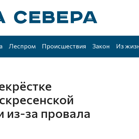
а
Леспром
Происшествия
Закон
Из жиз
екрёстке
скресенской
 из-за провала