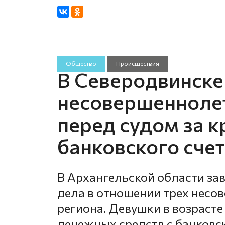
Общество
Происшествия
В Северодвинске
несовершеннолет
перед судом за к
банковского сче
В Архангельской области за
дела в отношении трех нес
региона. Девушки в возрасте 
денежных средств с банковс