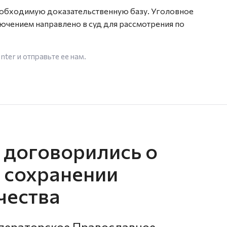
еобходимую доказательственную базу. Уголовное
чением направлено в суд для рассмотрения по
enter
и отправьте ее нам.
договорились о
в сохранении
чества
ператорское Православное