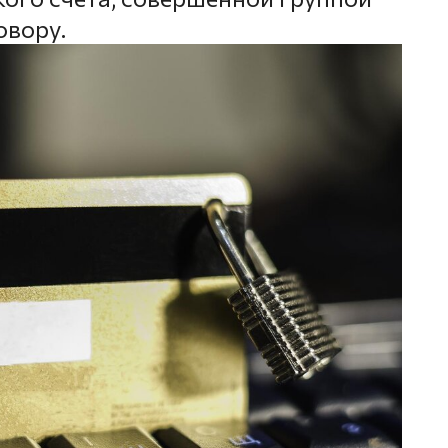
овору.