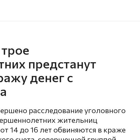
 трое
них предстанут
ражу денег с
та
вершено расследование уголовного
овершеннолетних жительниц
от 14 до 16 лет обвиняются в краже
кого счета, совершенной группой