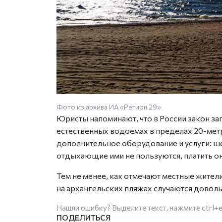
Фото из архива ИА «Регион 29»
Юристы напоминают, что в России закон за
естественных водоемах в пределах 20-мет
дополнительное оборудование и услуги: ше
отдыхающие ими не пользуются, платить он
Тем не менее, как отмечают местные жители
на архангельских пляжах случаются доволь
Нашли ошибку? Выделите текст, нажмите
ctrl+