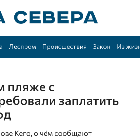
а
Леспром
Происшествия
Закон
Из жиз
м пляже с
ребовали заплатить
од
ове Кего, о чём сообщают