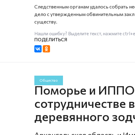
Следственным органам удалось собрать н
дело с утвержденным обвинительным заклю
существу.
Нашли ошибку? Выделите текст, нажмите
ctrl+
Общество
Поморье и ИППО 
сотрудничестве 
деревянного зод
Архангельская область и Им